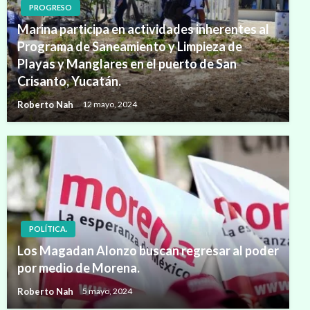
PROGRESO
Marina participa en actividades inherentes al
Programa de Saneamiento y Limpieza de
Playas y Manglares en el puerto de San
Crisanto, Yucatán.
Roberto Nah
12 mayo, 2024
POLÍTICA.
Los Magadan Alonzo buscan regresar al poder
por medio de Morena.
Roberto Nah
5 mayo, 2024