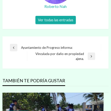
Roberto Nah
Ver todas las entradas
Navegación
Ayuntamiento de Progreso informa:
Entrada
de
Vinculada por daño en propiedad
anterior
Entrada
ajena.
entradas
siguiente
TAMBIÉN TE PODRÍA GUSTAR