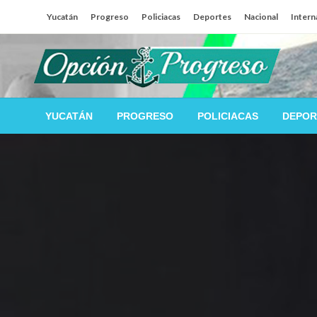
Salta
Yucatán
Progreso
Policiacas
Deportes
Nacional
Intern
al
contenido
Las noticias del día a día del puerto
Opción Progreso
YUCATÁN
PROGRESO
POLICIACAS
DEPOR