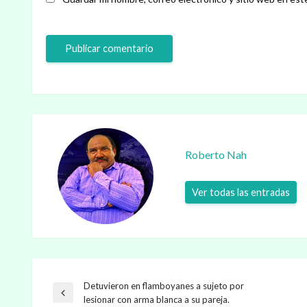
Roberto Nah
Ver todas las entradas
Detuvieron en flamboyanes a sujeto por
Navegación
Entrada
lesionar con arma blanca a su pareja.