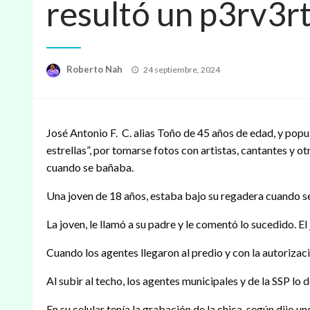
resultó un p3rv3r
Publicado
Roberto Nah
24 septiembre, 2024
en
José Antonio F. C. alias Toño de 45 años de edad, y pop
estrellas”, por tomarse fotos con artistas, cantantes y o
cuando se bañaba.
Una joven de 18 años, estaba bajo su regadera cuando s
La joven, le llamó a su padre y le comentó lo sucedido. El j
Cuando los agentes llegaron al predio y con la autorizaci
Al subir al techo, los agentes municipales y de la SSP lo
En su celular tenía la grabación de la chica, según dijo u