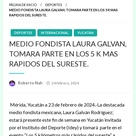
PÁGINA DE INICIO
DEPORTES
MEDIO FONDISTA LAURA GALVAN, TOMARA PARTE EN LOS 5 K MAS
RAPIDOS DEL SURESTE.
DEPORTES
INTERNACIONAL
YUCATÁN
MEDIO FONDISTA LAURA GALVAN,
TOMARA PARTE EN LOS 5 K MAS
RAPIDOS DEL SURESTE.
Publicado
Roberto Nah
24 febrero, 2024
en
Mérida, Yucatán a 23 de febrero de 2024.-La destacada
medio fondista mexicana, Laura Galván Rodríguez;
estará presente este fin de semana en Yucatán invitada
por el Instituto del Deporte (Idey) y tomará parte en el
evento “Los 5 kilómetros más rápidos del sureste” a