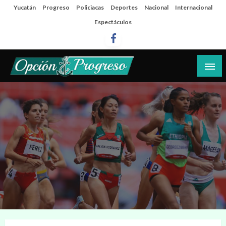
Salta
Yucatán
Progreso
Policiacas
Deportes
Nacional
Internacional
al
Espectáculos
contenido
Las noticias del día a día del puerto
Opción Progreso