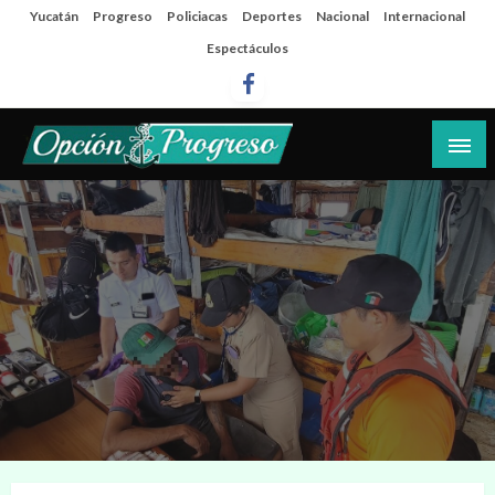
Salta
Yucatán
Progreso
Policiacas
Deportes
Nacional
Internacional
al
Espectáculos
contenido
Las noticias del día a día del puerto
Opción Progreso