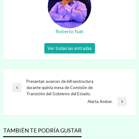
Roberto Nah
Ver todas las entradas
Navegación
Presentan avances de infraestructura
durante quinta mesa de Comisión de
de
Entrada
Transición del Gobierno del Estado.
anterior
entradas
Alerta Amber.
Entrada
siguiente
TAMBIÉN TE PODRÍA GUSTAR