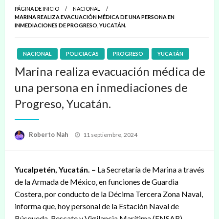
PÁGINA DE INICIO
NACIONAL
MARINA REALIZA EVACUACIÓN MÉDICA DE UNA PERSONA EN
INMEDIACIONES DE PROGRESO, YUCATÁN.
NACIONAL
POLICIACAS
PROGRESO
YUCATÁN
Marina realiza evacuación médica de
una persona en inmediaciones de
Progreso, Yucatán.
Publicado
Roberto Nah
11 septiembre, 2024
en
Yucalpetén, Yucatán. –
La Secretaría de Marina a través
de la Armada de México, en funciones de Guardia
Costera, por conducto de la Décima Tercera Zona Naval,
informa que, hoy personal de la Estación Naval de
Búsqueda, Rescate y Vigilancia Marítima (ENSAR)