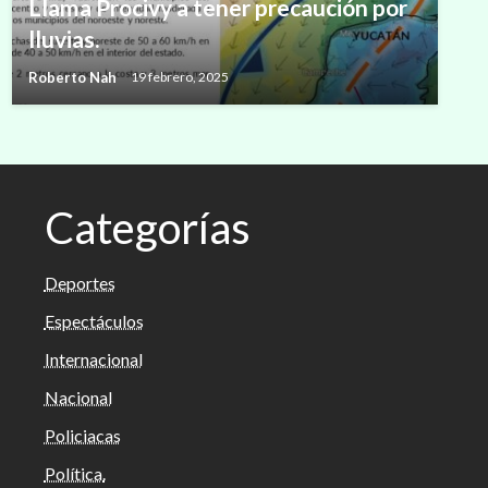
Llama Procivy a tener precaución por
lluvias.
Roberto Nah
19 febrero, 2025
Categorías
Deportes
Espectáculos
Internacional
Nacional
Policiacas
Política.