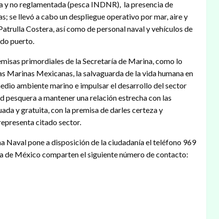
da y no reglamentada (pesca INDNR), la presencia de
as; se llevó a cabo un despliegue operativo por mar, aire y
 Patrulla Costera, así como de personal naval y vehículos de
ado puerto.
remisas primordiales de la Secretaría de Marina, como lo
as Marinas Mexicanas, la salvaguarda de la vida humana en
 medio ambiente marino e impulsar el desarrollo del sector
dad pesquera a mantener una relación estrecha con las
uada y gratuita, con la premisa de darles certeza y
epresenta citado sector.
val pone a disposición de la ciudadanía el teléfono 969
da de México comparten el siguiente número de contacto: