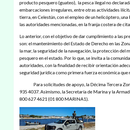
producto pesquero (guateo), la pesca ilegal no declara
embarcaciones irregulares, entre otras actividades ilícit
tierra, en Celestún, con el empleo de un helicóptero, una
las autoridades mencionadas, en la franja costera de cit
Lo anterior, con el objetivo de dar cumplimiento a las p
son: el mantenimiento del Estado de Derecho en las Zon
la mar, la seguridad de la navegación, la protección del
pesquero en el estado. Por lo que, se invita a la comuni
autoridades, con la finalidad de recibir orientación adec
seguridad jurídica como primera fuerza económica que r
Para solicitudes de apoyo, la Décima Tercera Zona Na
935 4037. Asimismo, la Secretaría de Marina y la Arma
800 627 4621 (01 800 MARINA1).