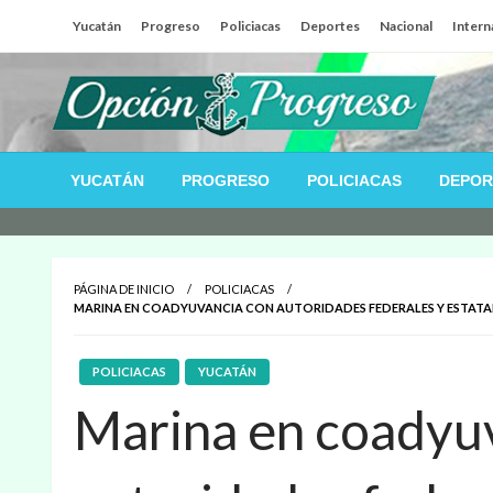
Salta
Yucatán
Progreso
Policiacas
Deportes
Nacional
Intern
al
contenido
Las noticias del día a día del puerto
Opción Progreso
YUCATÁN
PROGRESO
POLICIACAS
DEPOR
PÁGINA DE INICIO
POLICIACAS
MARINA EN COADYUVANCIA CON AUTORIDADES FEDERALES Y ESTATAL
POLICIACAS
YUCATÁN
Marina en coadyu