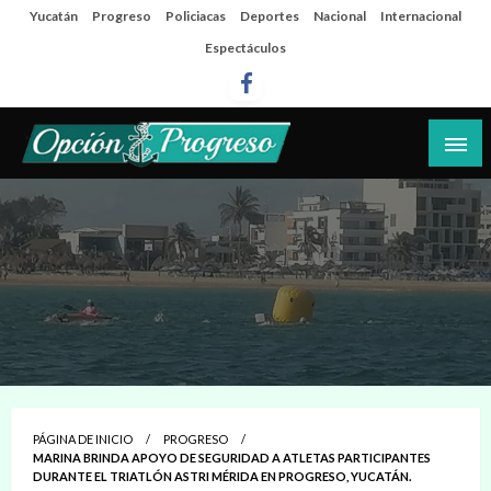
Salta
Yucatán
Progreso
Policiacas
Deportes
Nacional
Internacional
al
Espectáculos
contenido
Las noticias del día a día del puerto
Opción Progreso
PÁGINA DE INICIO
PROGRESO
MARINA BRINDA APOYO DE SEGURIDAD A ATLETAS PARTICIPANTES
DURANTE EL TRIATLÓN ASTRI MÉRIDA EN PROGRESO, YUCATÁN.