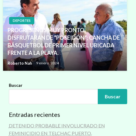
DEPORTES
PROGRESEÑOS MUY PRONTO
DISFRUTARAN DE “POSEIDÓN”; CANCHA DE
BÁSQUETBOL DE PRIMER NIVEL UBICADA
FRENTE A LA PLAYA.
Roberto Nah
9 enero, 2024
Buscar
Buscar
Entradas recientes
DETENIDO PROBABLE INVOLUCRADO EN
FEMINICIDIO EN TELCHAC PUERTO.