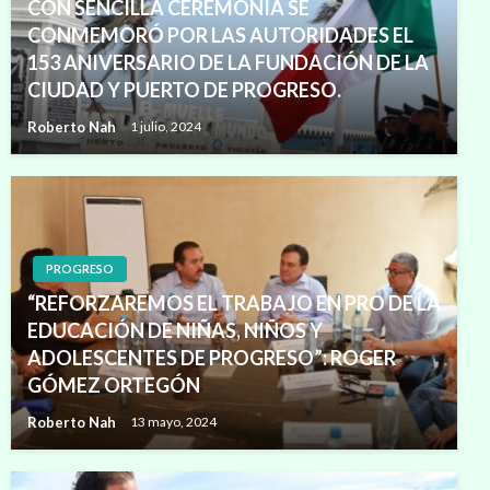
CON SENCILLA CEREMONIA SE
CONMEMORÓ POR LAS AUTORIDADES EL
153 ANIVERSARIO DE LA FUNDACIÓN DE LA
CIUDAD Y PUERTO DE PROGRESO.
Roberto Nah
1 julio, 2024
PROGRESO
“REFORZAREMOS EL TRABAJO EN PRO DE LA
EDUCACIÓN DE NIÑAS, NIÑOS Y
ADOLESCENTES DE PROGRESO”: ROGER
GÓMEZ ORTEGÓN
Roberto Nah
13 mayo, 2024