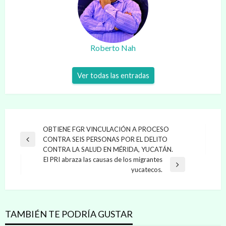
Roberto Nah
Ver todas las entradas
Navegación
OBTIENE FGR VINCULACIÓN A PROCESO
CONTRA SEIS PERSONAS POR EL DELITO
de
Entrada
CONTRA LA SALUD EN MÉRIDA, YUCATÁN.
anterior
entradas
El PRI abraza las causas de los migrantes
Entrada
yucatecos.
siguiente
TAMBIÉN TE PODRÍA GUSTAR