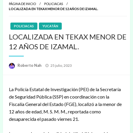
PÁGINA DE INICIO
POLICIACAS
LOCALIZADA EN TEKAX MENOR DE 12 AÑOS DE IZAMAL.
POLICIACAS
YUCATÁN
LOCALIZADA EN TEKAX MENOR DE
12 AÑOS DE IZAMAL.
Publicado
Roberto Nah
25 julio, 2023
en
La Policía Estatal de Investigación (PEI) de la Secretaría
de Seguridad Pública (SSP) en coordinación con la
Fiscalía General del Estado (FGE), localizó a la menor de
12 años de edad, M. S. M. M., reportada como
desaparecida el pasado viernes 21.