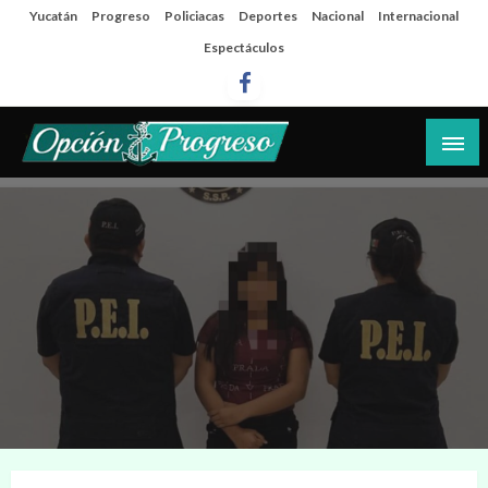
Salta
Yucatán
Progreso
Policiacas
Deportes
Nacional
Internacional
al
Espectáculos
contenido
Las noticias del día a día del puerto
Opción Progreso