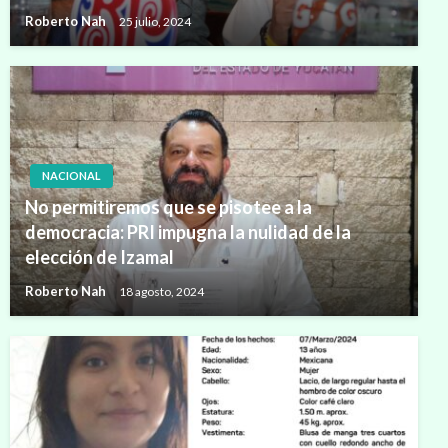
Roberto Nah
25 julio, 2024
NACIONAL
No permitiremos que se pisotee a la
democracia: PRI impugna la nulidad de la
elección de Izamal
Roberto Nah
18 agosto, 2024