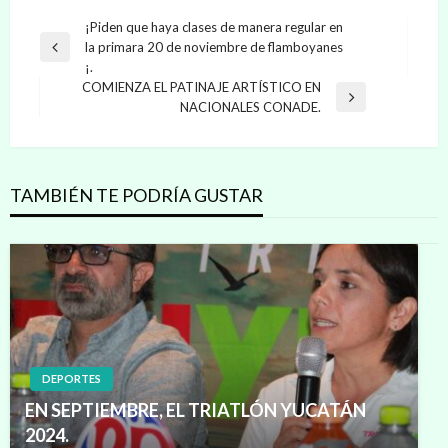
Navegación
¡Piden que haya clases de manera regular en
la primara 20 de noviembre de flamboyanes
de
Entrada
¡.
anterior
entradas
COMIENZA EL PATINAJE ARTÍSTICO EN
Entrada
NACIONALES CONADE.
siguiente
TAMBIÉN TE PODRÍA GUSTAR
DEPORTES
EN SEPTIEMBRE, EL TRIATLÓN YUCATÁN
2024.