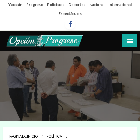
Salta
Yucatán
Progreso
Policiacas
Deportes
Nacional
Internacional
al
Espectáculos
contenido
Las noticias del día a día del puerto
Opción Progreso
PÁGINA DE INICIO
POLÍTICA.