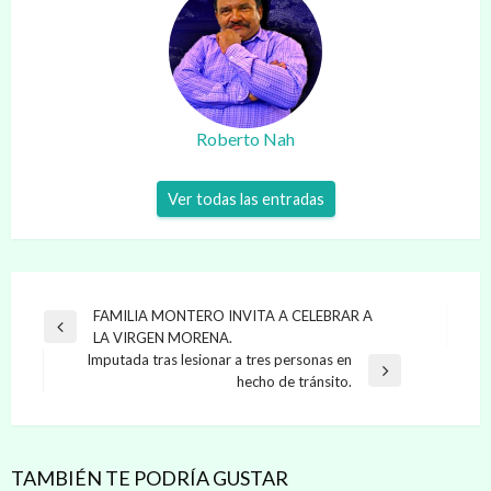
Roberto Nah
Ver todas las entradas
Navegación
FAMILIA MONTERO INVITA A CELEBRAR A
Entrada
LA VIRGEN MORENA.
de
anterior
Imputada tras lesionar a tres personas en
entradas
Entrada
hecho de tránsito.
siguiente
TAMBIÉN TE PODRÍA GUSTAR