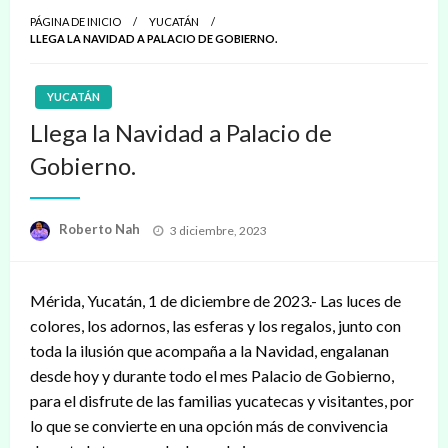
PÁGINA DE INICIO
YUCATÁN
LLEGA LA NAVIDAD A PALACIO DE GOBIERNO.
YUCATÁN
Llega la Navidad a Palacio de
Gobierno.
Publicado
Roberto Nah
3 diciembre, 2023
en
Mérida, Yucatán, 1 de diciembre de 2023.- Las luces de
colores, los adornos, las esferas y los regalos, junto con
toda la ilusión que acompaña a la Navidad, engalanan
desde hoy y durante todo el mes Palacio de Gobierno,
para el disfrute de las familias yucatecas y visitantes, por
lo que se convierte en una opción más de convivencia