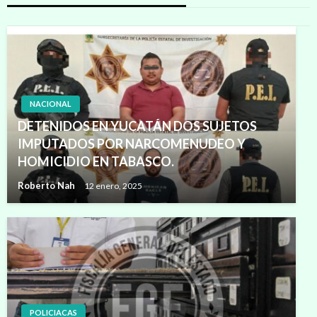
NACIONAL
DETENIDOS EN YUCATÁN DOS SUJETOS
IMPUTADOS POR NARCOMENUDEO Y
HOMICIDIO EN TABASCO.
Roberto Nah
12 enero, 2025
POLICIACAS