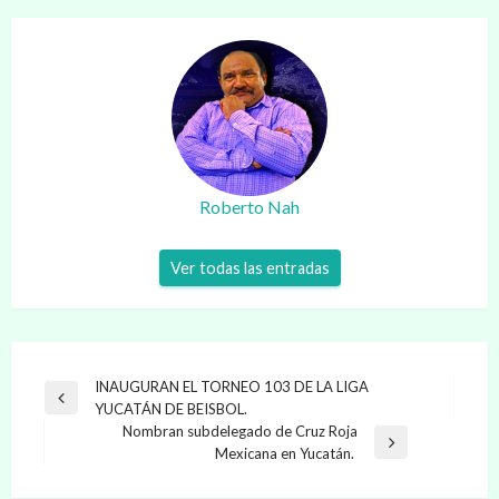
Roberto Nah
Ver todas las entradas
Navegación
INAUGURAN EL TORNEO 103 DE LA LIGA
Entrada
YUCATÁN DE BEISBOL.
de
anterior
Nombran subdelegado de Cruz Roja
entradas
Entrada
Mexicana en Yucatán.
siguiente