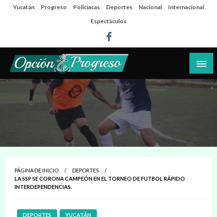
Salta
Yucatán
Progreso
Policiacas
Deportes
Nacional
Internacional
al
Espectáculos
contenido
Las noticias del día a día del puerto
Opción Progreso
PÁGINA DE INICIO
DEPORTES
LA SSP SE CORONA CAMPEÓN EN EL TORNEO DE FUTBOL RÁPIDO
INTERDEPENDENCIAS.
DEPORTES
YUCATÁN