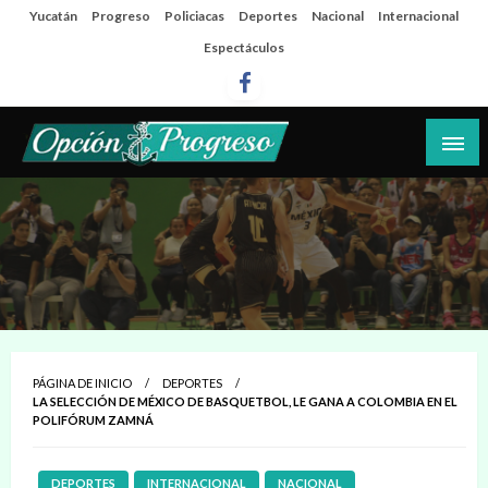
Salta
Yucatán
Progreso
Policiacas
Deportes
Nacional
Internacional
al
Espectáculos
contenido
Las noticias del día a día del puerto
Opción Progreso
PÁGINA DE INICIO
DEPORTES
LA SELECCIÓN DE MÉXICO DE BASQUETBOL, LE GANA A COLOMBIA EN EL
POLIFÓRUM ZAMNÁ
DEPORTES
INTERNACIONAL
NACIONAL