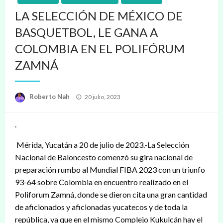
LA SELECCIÓN DE MÉXICO DE
BASQUETBOL, LE GANA A
COLOMBIA EN EL POLIFÓRUM
ZAMNÁ
Publicado
Roberto Nah
20 julio, 2023
en
.
Mérida, Yucatán a 20 de julio de 2023.-La Selección
Nacional de Baloncesto comenzó su gira nacional de
preparación rumbo al Mundial FIBA 2023 con un triunfo
93-64 sobre Colombia en encuentro realizado en el
Poliforum Zamná, donde se dieron cita una gran cantidad
de aficionados y aficionadas yucatecos y de toda la
república, ya que en el mismo Complejo Kukulcán hay el