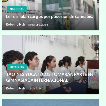
NACIONAL
Le formulan cargos por posesión de cannabis.
Roberto Nah
8 febrero, 2024
DEPORTES
TAOINES YUCATECOS TOMARAN PARTE EN
GIMNASIADAINTERNACIONAL
Roberto Nah
19 abril, 2024