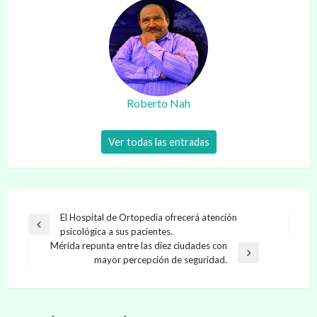
Roberto Nah
Ver todas las entradas
Navegación
El Hospital de Ortopedia ofrecerá atención
Entrada
psicológica a sus pacientes.
de
anterior
Mérida repunta entre las diez ciudades con
entradas
Entrada
mayor percepción de seguridad.
siguiente