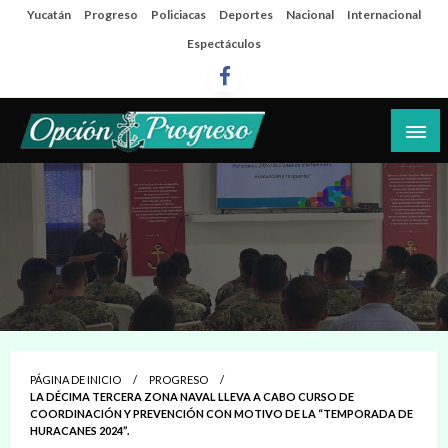
Salta
Yucatán
Progreso
Policiacas
Deportes
Nacional
Internacional
al
Espectáculos
contenido
Las noticias del día a día del puerto
Opción Progreso
PÁGINA DE INICIO
PROGRESO
LA DÉCIMA TERCERA ZONA NAVAL LLEVA A CABO CURSO DE
COORDINACIÓN Y PREVENCIÓN CON MOTIVO DE LA “TEMPORADA DE
HURACANES 2024”.