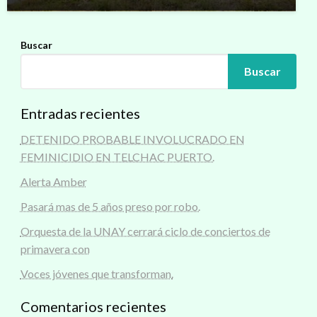
Buscar
Buscar
Entradas recientes
DETENIDO PROBABLE INVOLUCRADO EN
FEMINICIDIO EN TELCHAC PUERTO.
Alerta Amber
Pasará mas de 5 años preso por robo.
Orquesta de la UNAY cerrará ciclo de conciertos de
primavera con
Voces jóvenes que transforman.
Comentarios recientes