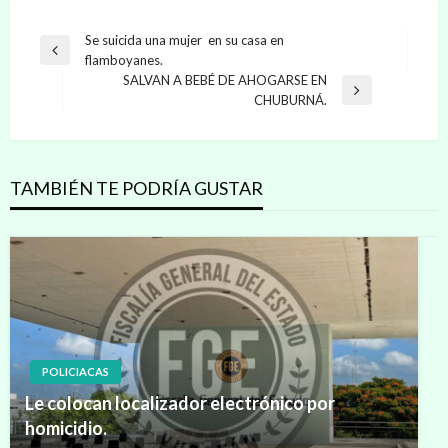
Navegación
Se suicida una mujer en su casa en
Entrada
flamboyanes.
de
anterior
SALVAN A BEBÉ DE AHOGARSE EN
entradas
Entrada
CHUBURNÁ.
siguiente
TAMBIÉN TE PODRÍA GUSTAR
POLICIACAS
Le colocan localizador electrónico por
homicidio.