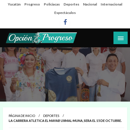
Salta
Yucatán
Progreso
Policiacas
Deportes
Nacional
Internacional
al
Espectáculos
contenido
Las noticias del día a día del puerto
Opción Progreso
PÁGINA DE INICIO
DEPORTES
LA CARRERA ATLETICA EL MAYAB UXMAL-MUNA, SERA EL 15 DE OCTUBRE.