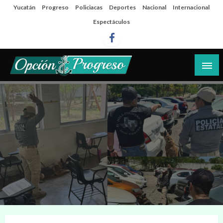
Salta
Yucatán
Progreso
Policiacas
Deportes
Nacional
Internacional
al
Espectáculos
contenido
Las noticias del día a día del puerto
Opción Progreso