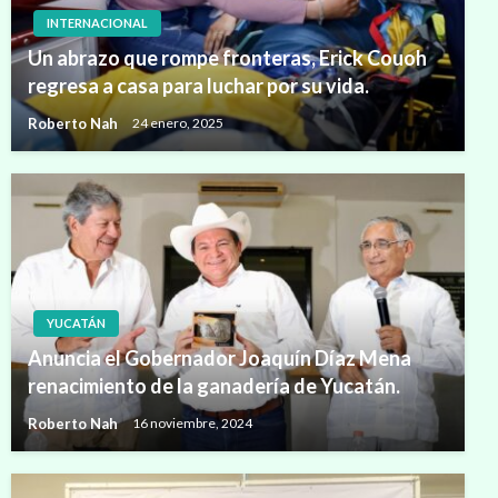
INTERNACIONAL
Un abrazo que rompe fronteras, Erick Couoh
regresa a casa para luchar por su vida.
Roberto Nah
24 enero, 2025
YUCATÁN
Anuncia el Gobernador Joaquín Díaz Mena
renacimiento de la ganadería de Yucatán.
Roberto Nah
16 noviembre, 2024