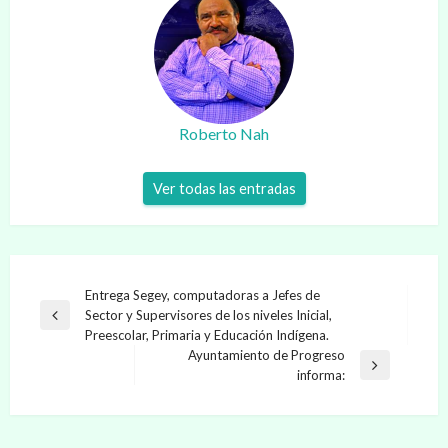
Roberto Nah
Ver todas las entradas
Navegación
Entrega Segey, computadoras a Jefes de
Sector y Supervisores de los niveles Inicial,
de
Entrada
Preescolar, Primaria y Educación Indígena.
anterior
entradas
Ayuntamiento de Progreso
Entrada
informa:
siguiente