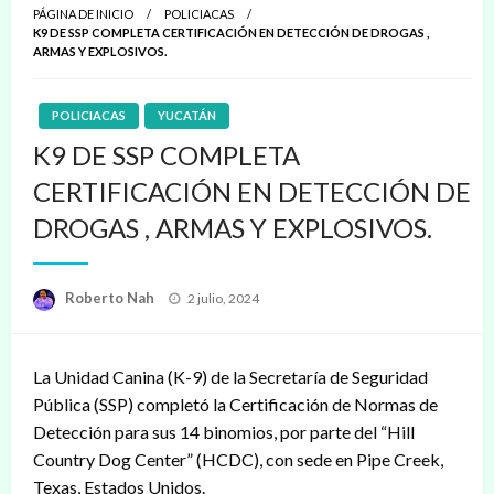
PÁGINA DE INICIO
POLICIACAS
K9 DE SSP COMPLETA CERTIFICACIÓN EN DETECCIÓN DE DROGAS ,
ARMAS Y EXPLOSIVOS.
POLICIACAS
YUCATÁN
K9 DE SSP COMPLETA
CERTIFICACIÓN EN DETECCIÓN DE
DROGAS , ARMAS Y EXPLOSIVOS.
Publicado
Roberto Nah
2 julio, 2024
en
La Unidad Canina (K-9) de la Secretaría de Seguridad
Pública (SSP) completó la Certificación de Normas de
Detección para sus 14 binomios, por parte del “Hill
Country Dog Center” (HCDC), con sede en Pipe Creek,
Texas, Estados Unidos.