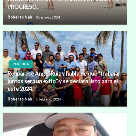
PROGRESO.
Roberto Nah
30 mayo, 2024
POLÍTICA.
Reaparece Angel Ruiz y habla de que “trabajar
juntos será un éxito” y se declara listo para el
este 2024.
Roberto Nah
5 febrero, 2024