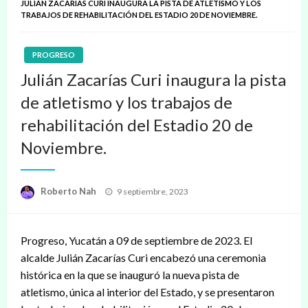
JULIÁN ZACARÍAS CURI INAUGURA LA PISTA DE ATLETISMO Y LOS
TRABAJOS DE REHABILITACIÓN DEL ESTADIO 20 DE NOVIEMBRE.
PROGRESO
Julián Zacarías Curi inaugura la pista
de atletismo y los trabajos de
rehabilitación del Estadio 20 de
Noviembre.
Publicado
Roberto Nah
9 septiembre, 2023
en
Progreso, Yucatán a 09 de septiembre de 2023. El
alcalde Julián Zacarías Curi encabezó una ceremonia
histórica en la que se inauguró la nueva pista de
atletismo, única al interior del Estado, y se presentaron