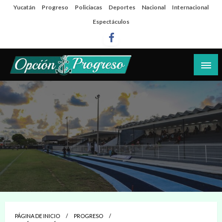
Salta
Yucatán
Progreso
Policiacas
Deportes
Nacional
Internacional
al
Espectáculos
contenido
Las noticias del día a día del puerto
Opción Progreso
PÁGINA DE INICIO
PROGRESO