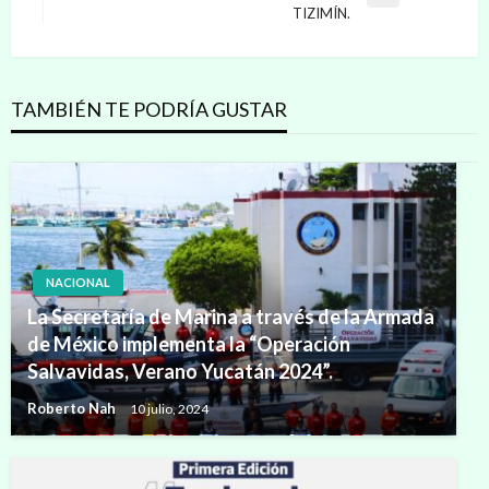
Entrada
TIZIMÍN.
siguiente
TAMBIÉN TE PODRÍA GUSTAR
NACIONAL
La Secretaría de Marina a través de la Armada
de México implementa la “Operación
Salvavidas, Verano Yucatán 2024”.
Roberto Nah
10 julio, 2024