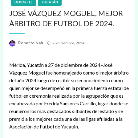
DEPORTES
YUCATÁN
JOSÉ VÁZQUEZ MOGUEL, MEJOR
ÁRBITRO DE FUTBOL DE 2024.
Publicado
Roberto Nah
28 diciembre, 2024
en
Mérida, Yucatán a 27 de diciembre de 2024.-José
Vázquez Moguel fue homenajeado como el mejor árbitro
del año 2024 luego de recibir su reconocimiento como
quien mejor se desempeñó en la primera fuerza estatal de
futbol en ceremonia realizada por la agrupación que es
encabezada por Freddy Sansores Carrillo, lugar donde se
reunieron los más destacados silbantes del estado y se
premió a los mejores cada una de las ligas afiliadas a la
Asociación de Futbol de Yucatán.