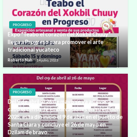
PROGRESO
Expo “Teabo el corazón del Xokbil Chuuy”
llega a Progreso para promover el arte
tradicional yucateco
Roberto Nah
14 julio, 2023
PROGRESO
Del 9 de abril al 26 de mayo se va a llevar a
cabo el censo de embarcaciones en su edición
2025, esta dio inicio el 9 de abril en el puerto de
Santa Clara y concluye el 26 de mayo en
Dzilam de bravo.