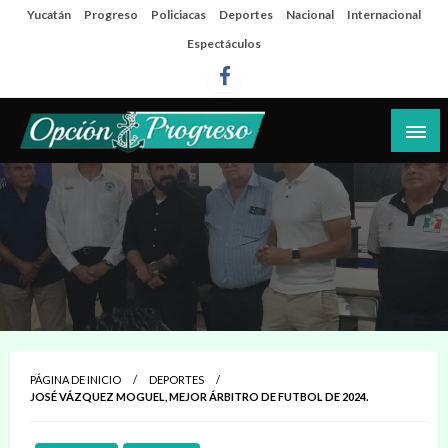
Salta
Yucatán
Progreso
Policiacas
Deportes
Nacional
Internacional
al
Espectáculos
contenido
Las noticias del día a día del puerto
Opción Progreso
PÁGINA DE INICIO
DEPORTES
JOSÉ VÁZQUEZ MOGUEL, MEJOR ÁRBITRO DE FUTBOL DE 2024.