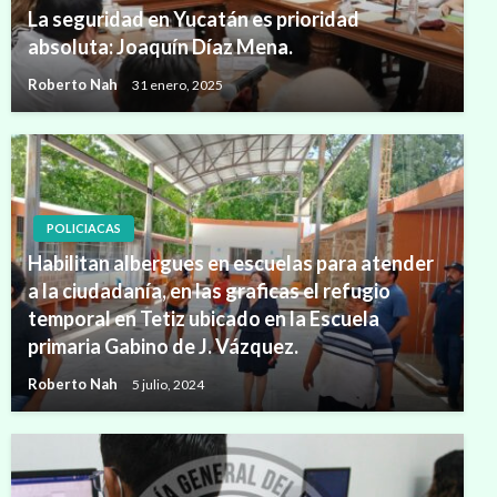
La seguridad en Yucatán es prioridad
absoluta: Joaquín Díaz Mena.
Roberto Nah
31 enero, 2025
POLICIACAS
Habilitan albergues en escuelas para atender
a la ciudadanía, en las graficas el refugio
temporal en Tetiz ubicado en la Escuela
primaria Gabino de J. Vázquez.
Roberto Nah
5 julio, 2024