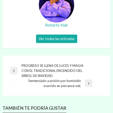
Roberto Nah
Ver todas las entradas
Navegación
PROGRESO SE LLENA DE LUCES Y MAGIA
CON EL TRADICIONAL ENCENDIDO DEL
de
Entrada
ÁRBOL DE NAVIDAD
anterior
entradas
Sentenciado a prisión por homicidio
Entrada
ocurrido en percance vial.
siguiente
TAMBIÉN TE PODRÍA GUSTAR