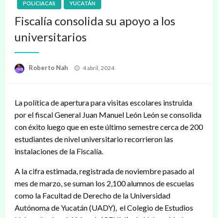
POLICIACAS
YUCATÁN
Fiscalía consolida su apoyo a los
universitarios
Publicado
Roberto Nah
4 abril, 2024
en
La política de apertura para visitas escolares instruida
por el fiscal General Juan Manuel León León se consolida
con éxito luego que en este último semestre cerca de 200
estudiantes de nivel universitario recorrieron las
instalaciones de la Fiscalía.
A la cifra estimada, registrada de noviembre pasado al
mes de marzo, se suman los 2,100 alumnos de escuelas
como la Facultad de Derecho de la Universidad
Autónoma de Yucatán (UADY), el Colegio de Estudios