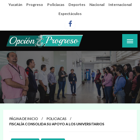
Salta
Yucatán
Progreso
Policiacas
Deportes
Nacional
Internacional
al
Espectáculos
contenido
Las noticias del día a día del puerto
Opción Progreso
PÁGINA DE INICIO
POLICIACAS
FISCALÍA CONSOLIDA SU APOYO A LOS UNIVERSITARIOS