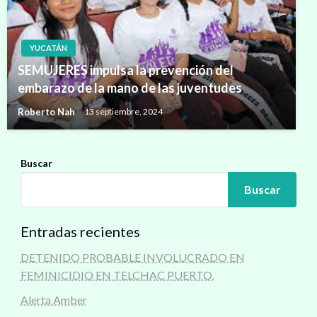
YUCATÁN
SEMUJERES impulsa la prevención del
embarazo de la mano de las juventudes
Roberto Nah
13 septiembre, 2024
Buscar
Buscar
Entradas recientes
DETENIDO PROBABLE INVOLUCRADO EN
FEMINICIDIO EN TELCHAC PUERTO.
Alerta Amber