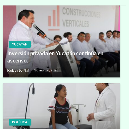
YUCATÁN
Inversión privada en Yucatán continúa en
ascenso.
Roberto Nah
30 marzo, 2025
POLÍTICA.