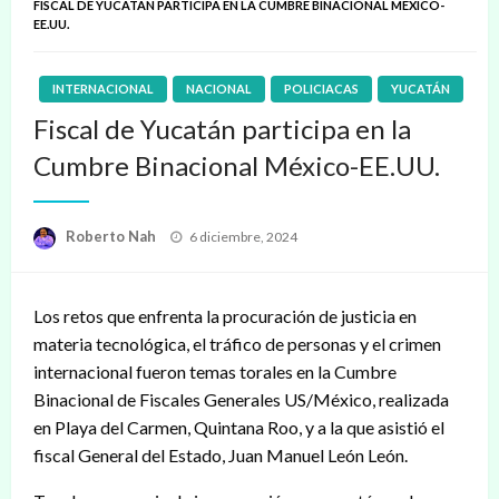
FISCAL DE YUCATÁN PARTICIPA EN LA CUMBRE BINACIONAL MÉXICO-
EE.UU.
INTERNACIONAL
NACIONAL
POLICIACAS
YUCATÁN
Fiscal de Yucatán participa en la
Cumbre Binacional México-EE.UU.
Publicado
Roberto Nah
6 diciembre, 2024
en
Los retos que enfrenta la procuración de justicia en
materia tecnológica, el tráfico de personas y el crimen
internacional fueron temas torales en la Cumbre
Binacional de Fiscales Generales US/México, realizada
en Playa del Carmen, Quintana Roo, y a la que asistió el
fiscal General del Estado, Juan Manuel León León.