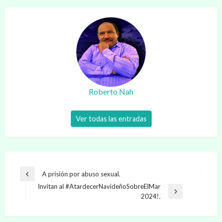
Roberto Nah
Ver todas las entradas
Navegación
A prisión por abuso sexual.
Entrada
de
Invitan al #AtardecerNavideñoSobreElMar
anterior
Entrada
2024!.
entradas
siguiente