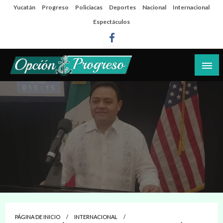
Salta
Yucatán
Progreso
Policiacas
Deportes
Nacional
Internacional
al
Espectáculos
contenido
Las noticias del día a día del puerto
Opción Progreso
PÁGINA DE INICIO
INTERNACIONAL