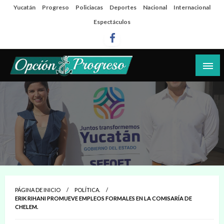
Salta
Yucatán
Progreso
Policiacas
Deportes
Nacional
Internacional
al
Espectáculos
contenido
Las noticias del día a día del puerto
Opción Progreso
PÁGINA DE INICIO
POLÍTICA.
ERIK RIHANI PROMUEVE EMPLEOS FORMALES EN LA COMISARÍA DE
CHELEM.