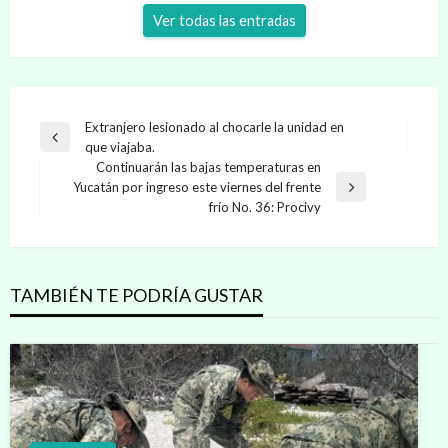
Ver todas las entradas
Navegación
Extranjero lesionado al chocarle la unidad en
Entrada
que viajaba.
de
anterior
Continuarán las bajas temperaturas en
entradas
Yucatán por ingreso este viernes del frente
Entrada
frío No. 36: Procivy
siguiente
TAMBIÉN TE PODRÍA GUSTAR