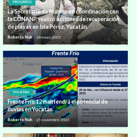
PROGRESO
La Secretaría de Marina, en coordinación con
la CONANP, realizó acciones de recuperación
de playas en Isla Pérez, Yucatán.
Roberto Nah
28 mayo, 2025
YUCATÁN
Frente Frío 12 mantendrá el potencial de
lluvias en Yucatán.
Roberto Nah
25 noviembre, 2023