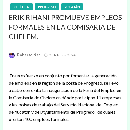
POLÍTICA.
PROGRESO
YUCATÁN
ERIK RIHANI PROMUEVE EMPLEOS
FORMALES EN LA COMISARÍA DE
CHELEM.
Publicado
Roberto Nah
20 febrero, 2024
en
En un esfuerzo en conjunto por fomentar la generación
de empleos en la región de la costa de Progreso, se llevó
a cabo con éxito la inauguración de la Feria del Empleo en
la Comisaría de Chelem en dónde participan 11 empresas
y las bolsas de trabajo del Servicio Nacional del Empleo
de Yucatán y del Ayuntamiento de Progreso, los cuales
ofertan 400 empleos formales.