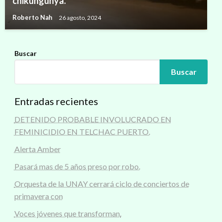
chikungunya.
Roberto Nah
26 agosto, 2024
Buscar
Buscar
Entradas recientes
DETENIDO PROBABLE INVOLUCRADO EN
FEMINICIDIO EN TELCHAC PUERTO.
Alerta Amber
Pasará mas de 5 años preso por robo.
Orquesta de la UNAY cerrará ciclo de conciertos de
primavera con
Voces jóvenes que transforman.