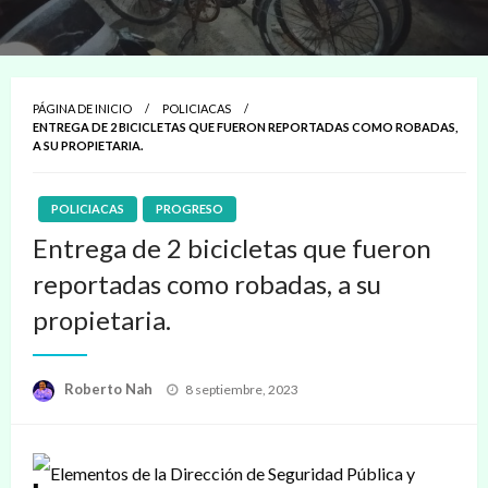
PÁGINA DE INICIO
POLICIACAS
ENTREGA DE 2 BICICLETAS QUE FUERON REPORTADAS COMO ROBADAS,
A SU PROPIETARIA.
POLICIACAS
PROGRESO
Entrega de 2 bicicletas que fueron
reportadas como robadas, a su
propietaria.
Publicado
Roberto Nah
8 septiembre, 2023
en
Elementos de la Dirección de Seguridad Pública y