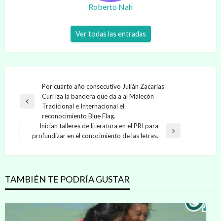
Roberto Nah
Ver todas las entradas
Navegación
Por cuarto año consecutivo Julián Zacarías
Curi iza la bandera que da a al Malecón
de
Entrada
Tradicional e Internacional el
entradas
anterior
reconocimiento Blue Flag.
Inician talleres de literatura en el PRI para
Entrada
profundizar en el conocimiento de las letras.
siguiente
TAMBIÉN TE PODRÍA GUSTAR