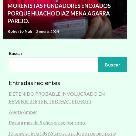
MORENISTAS FUNDADORES ENOJADOS
PORQUE HUACHO DIAZ MENA AGARRA
PAREJO.
Roberto Nah
2 enero, 2024
Buscar
Buscar
Entradas recientes
DETENIDO PROBABLE INVOLUCRADO EN
FEMINICIDIO EN TELCHAC PUERTO.
Alerta Amber
Pasará mas de 5 años preso por robo.
Orquesta de la UNAY cerrará ciclo de conciertos de