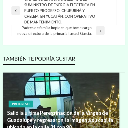
SUMINISTRO DE ENERGÍA ELÉCTRICA EN
de
PUERTO PROGRESO, CHUBURNÁ Y
Entrada
entradas
CHELEM, EN YUCATÁN, CON OPERATIVO
anterior
DE MANTENIMIENTO.
Padres de familia impiden que tome cargo
Entrada
nueva directora de la primaria Ismael García.
siguiente
TAMBIÉN TE PODRÍA GUSTAR
PROGRESO
Salió la ultima Peregrinación de la Virgen de
Guadalupe y regresaron la imagen a su capilla
ubicada en la calle 31 con 98.