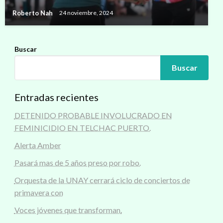
Roberto Nah
24 noviembre, 2024
Buscar
Buscar
Entradas recientes
DETENIDO PROBABLE INVOLUCRADO EN
FEMINICIDIO EN TELCHAC PUERTO.
Alerta Amber
Pasará mas de 5 años preso por robo.
Orquesta de la UNAY cerrará ciclo de conciertos de
primavera con
Voces jóvenes que transforman.