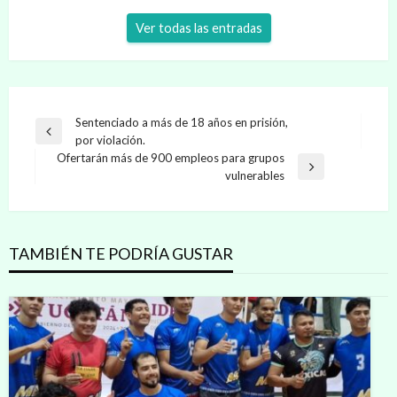
Ver todas las entradas
Navegación
Sentenciado a más de 18 años en prisión,
Entrada
por violación.
de
anterior
Ofertarán más de 900 empleos para grupos
entradas
Entrada
vulnerables
siguiente
TAMBIÉN TE PODRÍA GUSTAR