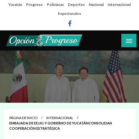
Salta
Yucatán
Progreso
Policiacas
Deportes
Nacional
Internacional
al
Espectáculos
contenido
Las noticias del día a día del puerto
Opción Progreso
PÁGINA DE INICIO
INTERNACIONAL
EMBAJADA DE EE.UU. Y GOBIERNO DE YUCATÁNCONSOLIDAN
COOPERACIÓN ESTRATÉGICA