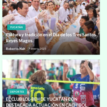
YUCATÁN
Cultura y tradición en el Día de los Tres Santos
Reyes Magos.
Roberto Nah
7 enero, 2025
DEPORTES
EL CLUB LOL-BEH DE YUCATÁN CON
DESTACADA ACTUACIÓN EN CACHIBOL.