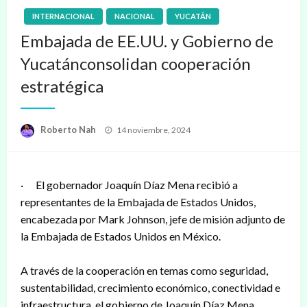
INTERNACIONAL
NACIONAL
YUCATÁN
Embajada de EE.UU. y Gobierno de
Yucatánconsolidan cooperación
estratégica
Publicado
Roberto Nah
14 noviembre, 2024
en
· El gobernador Joaquín Díaz Mena recibió a
representantes de la Embajada de Estados Unidos,
encabezada por Mark Johnson, jefe de misión adjunto de
la Embajada de Estados Unidos en México.
A través de la cooperación en temas como seguridad,
sustentabilidad, crecimiento económico, conectividad e
infraestructura, el gobierno de Joaquín Díaz Mena