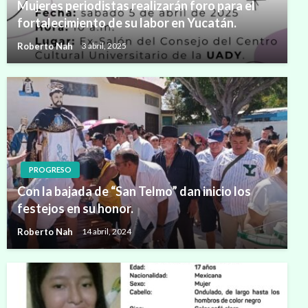
Mujeres periodistas realizarán foro para el
fortalecimiento de su labor en Yucatán.
Roberto Nah
3 abril, 2025
PROGRESO
Con la bajada de “San Telmo” dan inicio los
festejos en su honor.
Roberto Nah
14 abril, 2024