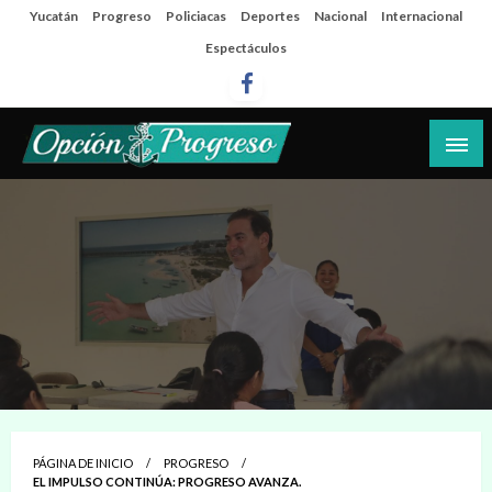
Salta
Yucatán
Progreso
Policiacas
Deportes
Nacional
Internacional
al
Espectáculos
contenido
Las noticias del día a día del puerto
Opción Progreso
PÁGINA DE INICIO
PROGRESO
EL IMPULSO CONTINÚA: PROGRESO AVANZA.