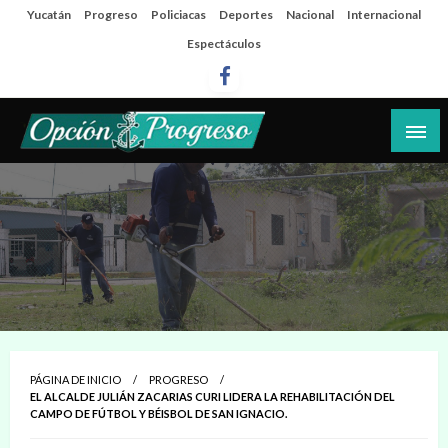
Salta
Yucatán
Progreso
Policiacas
Deportes
Nacional
Internacional
al
Espectáculos
contenido
Las noticias del día a día del puerto
Opción Progreso
PÁGINA DE INICIO
PROGRESO
EL ALCALDE JULIÁN ZACARIAS CURI LIDERA LA REHABILITACIÓN DEL
CAMPO DE FÚTBOL Y BÉISBOL DE SAN IGNACIO.