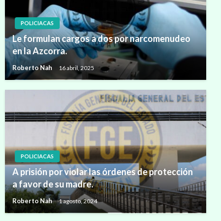
POLICIACAS
Le formulan cargos a dos por narcomenudeo
en la Azcorra.
Roberto Nah
16 abril, 2025
POLICIACAS
A prisión por violar las órdenes de protección
a favor de su madre.
Roberto Nah
1 agosto, 2024