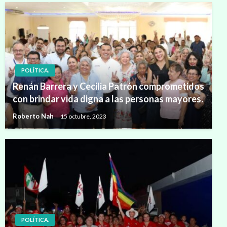
POLÍTICA.
Renán Barrera y Cecilia Patrón comprometidos
con brindar vida digna a las personas mayores.
Roberto Nah
15 octubre, 2023
POLÍTICA.