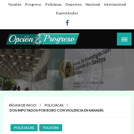
Salta
Yucatán
Progreso
Policiacas
Deportes
Nacional
Internacional
al
Espectáculos
contenido
Las noticias del día a día del puerto
Opción Progreso
PÁGINA DE INICIO
POLICIACAS
DOS IMPUTADOS POR ROBO CON VIOLENCIA EN KANASÍN.
POLICIACAS
YUCATÁN