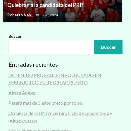
Quiebran a la candidata del PRI?
Roberto Nah
30 mayo, 2024
Buscar
Buscar
Entradas recientes
DETENIDO PROBABLE INVOLUCRADO EN
FEMINICIDIO EN TELCHAC PUERTO.
Alerta Amber
Pasará mas de 5 años preso por robo.
Orquesta de la UNAY cerrará ciclo de conciertos de
primavera con
Voces jóvenes que transforman.