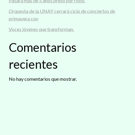
Pasará mas de 5 años preso por robo.
Orquesta de la UNAY cerrará ciclo de conciertos de
primavera con
Voces jóvenes que transforman.
Comentarios
recientes
No hay comentarios que mostrar.