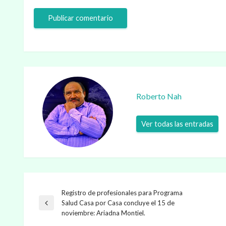
Roberto Nah
Ver todas las entradas
Registro de profesionales para Programa
Navegación
Salud Casa por Casa concluye el 15 de
Entrada
noviembre: Ariadna Montiel.
anterior