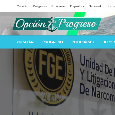
Salta
Yucatán
Progreso
Policiacas
Deportes
Nacional
Intern
al
contenido
Las noticias del día a día del puerto
Opción Progreso
YUCATÁN
PROGRESO
POLICIACAS
DEPOR