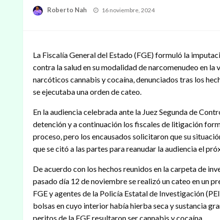
Publicado
Roberto Nah
16 noviembre, 2024
en
La Fiscalía General del Estado (FGE) formuló la imputació
contra la salud en su modalidad de narcomenudeo en la v
narcóticos cannabis y cocaína, denunciados tras los he
se ejecutaba una orden de cateo.
En la audiencia celebrada ante la Juez Segunda de Control
detención y a continuación los fiscales de litigación for
proceso, pero los encausados solicitaron que su situación
que se citó a las partes para reanudar la audiencia el p
De acuerdo con los hechos reunidos en la carpeta de inv
pasado día 12 de noviembre se realizó un cateo en un pre
FGE y agentes de la Policía Estatal de Investigación (PEI)
bolsas en cuyo interior había hierba seca y sustancia gra
peritos de la FGE resultaron ser cannabis y cocaína.