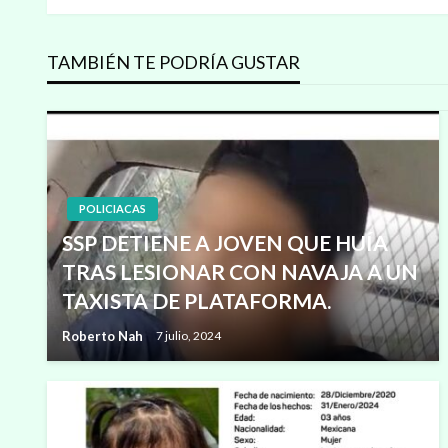
de
entradas
TAMBIÉN TE PODRÍA GUSTAR
POLICIACAS
SSP DETIENE A JOVEN QUE HUÍA
TRAS LESIONAR CON NAVAJA A UN
TAXISTA DE PLATAFORMA.
Roberto Nah
7 julio, 2024