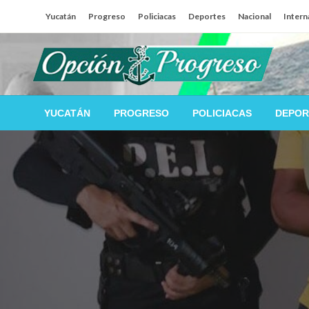
Salta
Yucatán
Progreso
Policiacas
Deportes
Nacional
Intern
al
contenido
Las noticias del día a día del puerto
Opción Progreso
YUCATÁN
PROGRESO
POLICIACAS
DEPOR