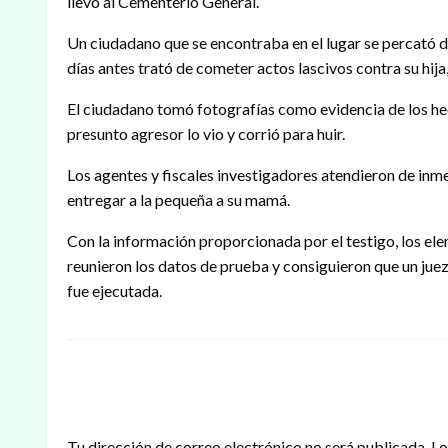
llevó al Cementerio General.
Un ciudadano que se encontraba en el lugar se percató d
días antes trató de cometer actos lascivos contra su hij
El ciudadano tomó fotografías como evidencia de los hech
presunto agresor lo vio y corrió para huir.
Los agentes y fiscales investigadores atendieron de inme
entregar a la pequeña a su mamá.
Con la información proporcionada por el testigo, los elem
reunieron los datos de prueba y consiguieron que un juez
fue ejecutada.
DEJAR UNA RESPUESTA
Tu dirección de correo electrónico no será publicada.
Lo