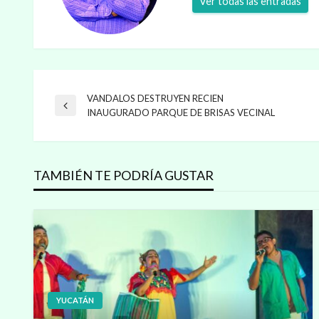
Ver todas las entradas
VANDALOS DESTRUYEN RECIEN
Navegación
Entrada
INAUGURADO PARQUE DE BRISAS VECINAL
anterior
de
TAMBIÉN TE PODRÍA GUSTAR
entradas
YUCATÁN