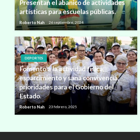
Presentan el abanico de actividades
artísticas para escuelas públicas.
Roberto Nah
26 septiembre, 2024
DEPORTES
Fomento a la actividad física,
esparcimiento y sana convivencia,
prioridades para el Gobierno del
Estado.
Roberto Nah
23 febrero, 2025