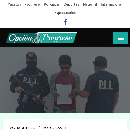
Salta
Yucatán
Progreso
Policiacas
Deportes
Nacional
Internacional
al
Espectáculos
contenido
Las noticias del día a día del puerto
Opción Progreso
PÁGINA DE INICIO
POLICIACAS