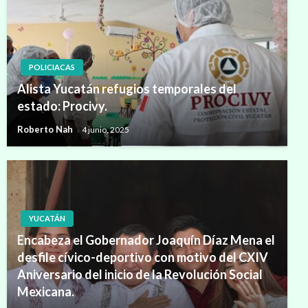
POLICIACAS
Alista Yucatán refugios temporales del
estado: Procivy.
Roberto Nah
4 junio, 2025
YUCATÁN
Encabeza el Gobernador Joaquín Díaz Mena el
desfile cívico-deportivo con motivo del CXIV
Aniversario del inicio de la Revolución Social
Mexicana.