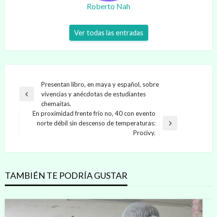
Roberto Nah
Ver todas las entradas
Navegación
Presentan libro, en maya y español, sobre
vivencias y anécdotas de estudiantes
de
Entrada
chemaitas.
anterior
entradas
En proximidad frente frío no, 40 con evento
norte débil sin descenso de temperaturas:
Entrada
Procivy.
siguiente
TAMBIÉN TE PODRÍA GUSTAR