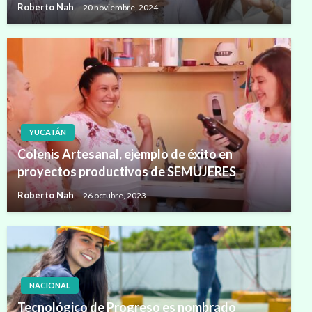
Roberto Nah
20 noviembre, 2024
YUCATÁN
Colenis Artesanal, ejemplo de éxito en
proyectos productivos de SEMUJERES
Roberto Nah
26 octubre, 2023
NACIONAL
Tecnológico de Progreso es nombrado