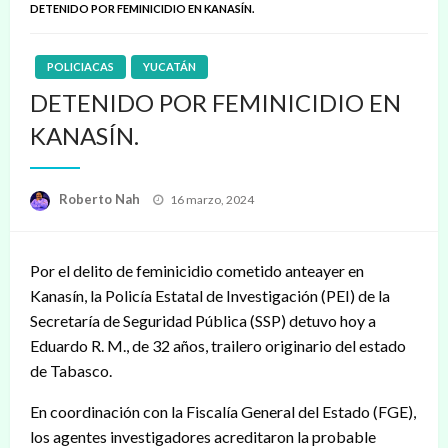
DETENIDO POR FEMINICIDIO EN KANASÍN.
POLICIACAS
YUCATÁN
DETENIDO POR FEMINICIDIO EN
KANASÍN.
Publicado
Roberto Nah
16 marzo, 2024
en
Por el delito de feminicidio cometido anteayer en
Kanasín, la Policía Estatal de Investigación (PEI) de la
Secretaría de Seguridad Pública (SSP) detuvo hoy a
Eduardo R. M., de 32 años, trailero originario del estado
de Tabasco.
En coordinación con la Fiscalía General del Estado (FGE),
los agentes investigadores acreditaron la probable