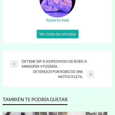
Roberto Nah
Ver todas las entradas
Navegación
DETIENE SSP A SOSPECHOSO DE ROBO A
Entrada
MINISÚPER Y PIZZERÍA.
de
anterior
DETENIDOS POR ROBÓ DE UNA
entradas
Entrada
MOTOCICLETA.
siguiente
TAMBIÉN TE PODRÍA GUSTAR