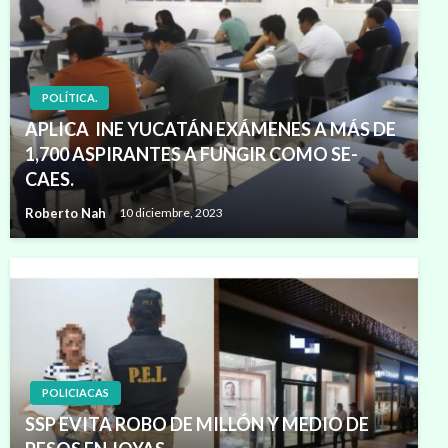
POLÍTICA.
APLICA INE YUCATÁN EXÁMENES A MÁS DE
1,700 ASPIRANTES A FUNGIR COMO SE-
CAES.
Roberto Nah
10 diciembre, 2023
POLICIACAS
SSP EVITA ROBO DE MILLÓN Y MEDIO DE