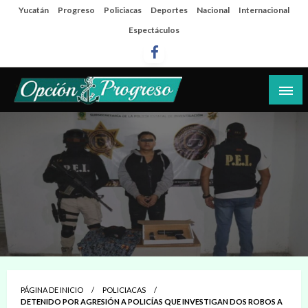
Salta
Yucatán
Progreso
Policiacas
Deportes
Nacional
Internacional
al
Espectáculos
contenido
Las noticias del día a día del puerto
Opción Progreso
PÁGINA DE INICIO
POLICIACAS
DETENIDO POR AGRESIÓN A POLICÍAS QUE INVESTIGAN DOS ROBOS A