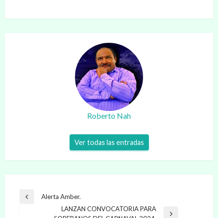
Roberto Nah
Ver todas las entradas
Navegación
Alerta Amber.
Entrada
de
LANZAN CONVOCATORIA PARA
anterior
Entrada