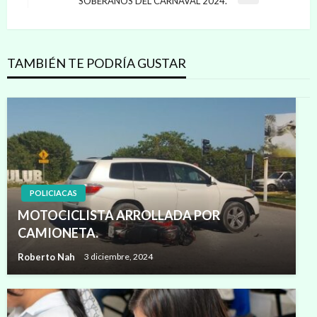
SOBERANOS DEL CARNAVAL 2024.
entradas
siguiente
TAMBIÉN TE PODRÍA GUSTAR
POLICIACAS
MOTOCICLISTA ARROLLADA POR
CAMIONETA.
Roberto Nah
3 diciembre, 2024