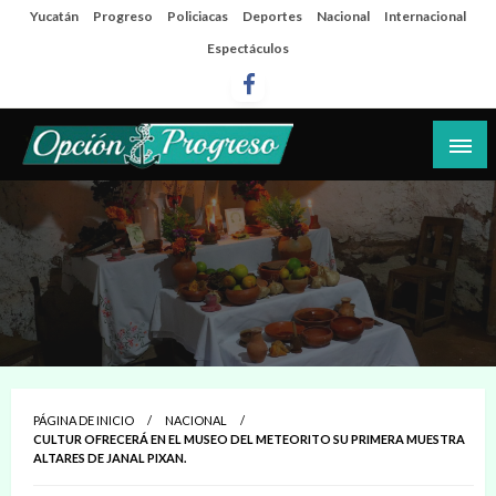
Salta
Yucatán
Progreso
Policiacas
Deportes
Nacional
Internacional
al
Espectáculos
contenido
Las noticias del día a día del puerto
Opción Progreso
PÁGINA DE INICIO
NACIONAL
CULTUR OFRECERÁ EN EL MUSEO DEL METEORITO SU PRIMERA MUESTRA
ALTARES DE JANAL PIXAN.