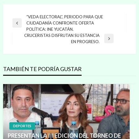
Navegación
“VEDA ELECTORAL”, PERIODO PARA QUE
CIUDADANÍA CONFRONTE OFERTA
de
Entrada
POLÍTICA: INE YUCATÁN.
anterior
entradas
CRUCERISTAS DISFRUTAN SU ESTANCIA
Entrada
EN PROGRESO.
siguiente
TAMBIÉN TE PODRÍA GUSTAR
DEPORTES
PRESENTAN LA III EDICIÓN DEL TORNEO DE