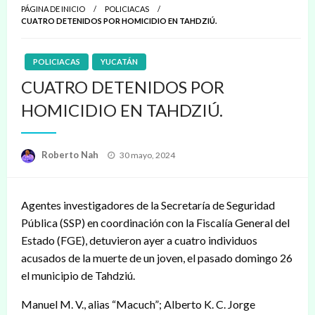
PÁGINA DE INICIO
POLICIACAS
CUATRO DETENIDOS POR HOMICIDIO EN TAHDZIÚ.
POLICIACAS
YUCATÁN
CUATRO DETENIDOS POR
HOMICIDIO EN TAHDZIÚ.
Publicado
Roberto Nah
30 mayo, 2024
en
Agentes investigadores de la Secretaría de Seguridad
Pública (SSP) en coordinación con la Fiscalía General del
Estado (FGE), detuvieron ayer a cuatro individuos
acusados de la muerte de un joven, el pasado domingo 26
el municipio de Tahdziú.
Manuel M. V., alias “Macuch”; Alberto K. C. Jorge