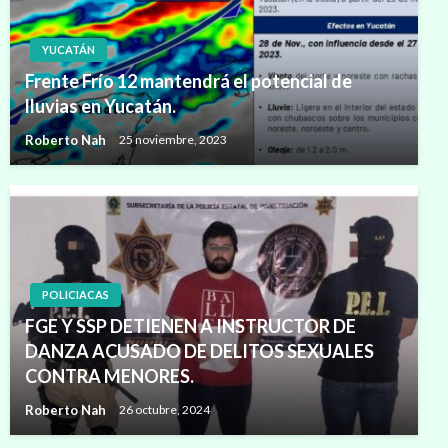
YUCATÁN
Frente Frío 12 mantendrá el potencial de
lluvias en Yucatán.
Roberto Nah
25 noviembre, 2023
POLICIACAS
FGE Y SSP DETIENEN A INSTRUCTOR DE
DANZA ACUSADO DE DELITOS SEXUALES
CONTRA MENORES.
Roberto Nah
26 octubre, 2024