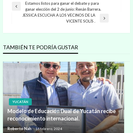
Navegación
Estamos listos para ganar el debate y para
Entrada
ganar elección del 2 de junio: Renán Barrera.
de
anterior
JESSICA ESCUCHA A LOS VECINOS DE LA
entradas
Entrada
VICENTE SOLÍS .
siguiente
TAMBIÉN TE PODRÍA GUSTAR
YUCATÁN
Modelo de Educación Dual de Yucatán recibe
reconocimiento internacional.
Roberto Nah
16 febrero, 2024