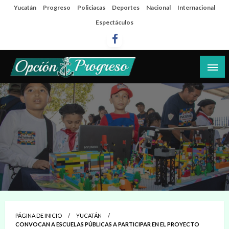
Salta
Yucatán
Progreso
Policiacas
Deportes
Nacional
Internacional
al
Espectáculos
contenido
Las noticias del día a día del puerto
Opción Progreso
PÁGINA DE INICIO
YUCATÁN
CONVOCAN A ESCUELAS PÚBLICAS A PARTICIPAR EN EL PROYECTO