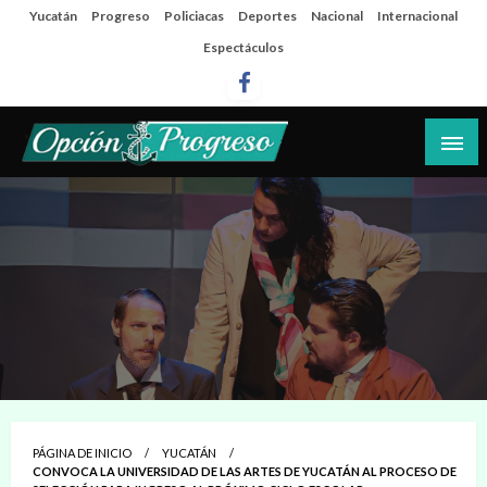
Salta
Yucatán
Progreso
Policiacas
Deportes
Nacional
Internacional
al
Espectáculos
contenido
Las noticias del día a día del puerto
Opción Progreso
PÁGINA DE INICIO
YUCATÁN
CONVOCA LA UNIVERSIDAD DE LAS ARTES DE YUCATÁN AL PROCESO DE