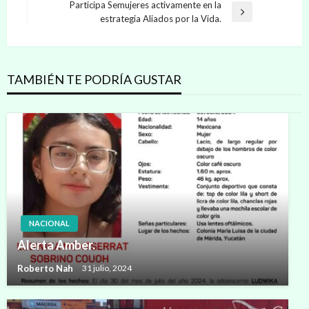
anterior
Participa Semujeres activamente en la
entradas
Entrada
estrategia Aliados por la Vida.
siguiente
TAMBIÉN TE PODRÍA GUSTAR
NACIONAL
Alerta Amber.
Roberto Nah
31 julio, 2024