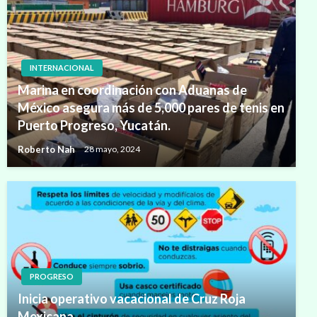
INTERNACIONAL
Marina en coordinación con Aduanas de
México asegura más de 5,000 pares de tenis en
Puerto Progreso, Yucatán.
Roberto Nah
28 mayo, 2024
PROGRESO
Inicia operativo vacacional de Cruz Roja
Mexicana.