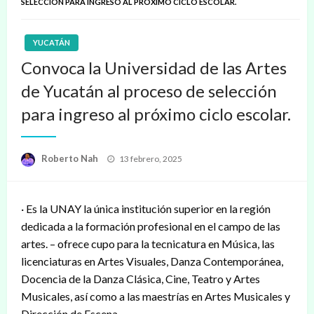
SELECCIÓN PARA INGRESO AL PRÓXIMO CICLO ESCOLAR.
YUCATÁN
Convoca la Universidad de las Artes
de Yucatán al proceso de selección
para ingreso al próximo ciclo escolar.
Publicado
Roberto Nah
13 febrero, 2025
en
· Es la UNAY la única institución superior en la región
dedicada a la formación profesional en el campo de las
artes. – ofrece cupo para la tecnicatura en Música, las
licenciaturas en Artes Visuales, Danza Contemporánea,
Docencia de la Danza Clásica, Cine, Teatro y Artes
Musicales, así como a las maestrías en Artes Musicales y
Dirección de Escena.