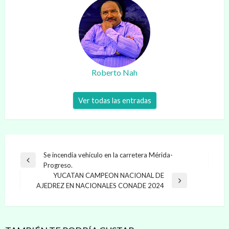
Roberto Nah
Ver todas las entradas
Navegación
Se incendia vehículo en la carretera Mérida-
Entrada
Progreso.
de
anterior
YUCATAN CAMPEON NACIONAL DE
entradas
Entrada
AJEDREZ EN NACIONALES CONADE 2024
siguiente