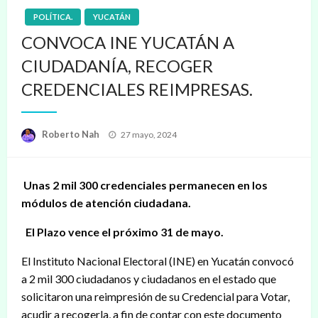
POLÍTICA.
YUCATÁN
CONVOCA INE YUCATÁN A
CIUDADANÍA, RECOGER
CREDENCIALES REIMPRESAS.
Publicado
Roberto Nah
27 mayo, 2024
en
Unas 2 mil 300 credenciales permanecen en los
módulos de atención ciudadana.
El Plazo vence el próximo 31 de mayo.
El Instituto Nacional Electoral (INE) en Yucatán convocó
a 2 mil 300 ciudadanos y ciudadanos en el estado que
solicitaron una reimpresión de su Credencial para Votar,
acudir a recogerla, a fin de contar con este documento