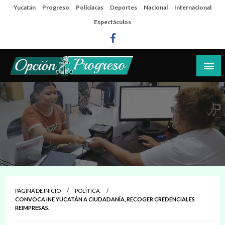
Salta
Yucatán
Progreso
Policiacas
Deportes
Nacional
Internacional
al
Espectáculos
contenido
Las noticias del día a día del puerto
Opción Progreso
PÁGINA DE INICIO
POLÍTICA.
CONVOCA INE YUCATÁN A CIUDADANÍA, RECOGER CREDENCIALES
REIMPRESAS.