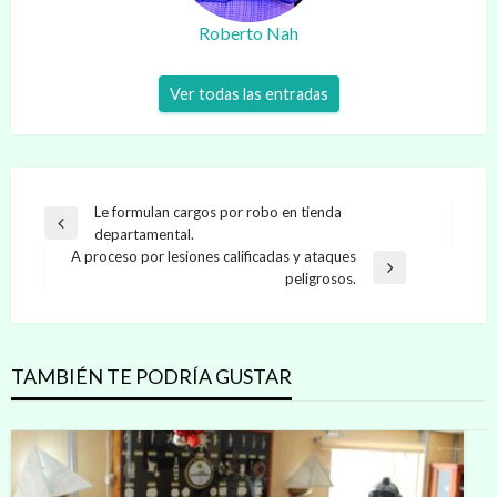
Roberto Nah
Ver todas las entradas
Navegación
Le formulan cargos por robo en tienda
Entrada
departamental.
de
anterior
A proceso por lesiones calificadas y ataques
entradas
Entrada
peligrosos.
siguiente
TAMBIÉN TE PODRÍA GUSTAR