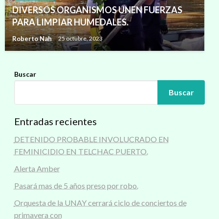
DIVERSOS ORGANISMOS UNEN FUERZAS
PARA LIMPIAR HUMEDALES.
Roberto Nah
25 octubre, 2023
Buscar
Buscar
Entradas recientes
DETENIDO PROBABLE INVOLUCRADO EN
FEMINICIDIO EN TELCHAC PUERTO.
Alerta Amber
Pasará mas de 5 años preso por robo.
Orquesta de la UNAY cerrará ciclo de conciertos de
primavera con