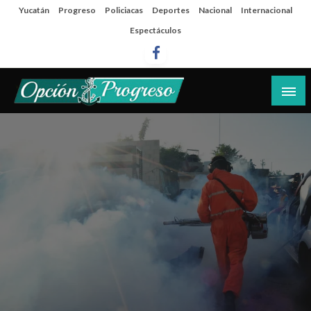
Salta
Yucatán
Progreso
Policiacas
Deportes
Nacional
Internacional
al
Espectáculos
contenido
Las noticias del día a día del puerto
Opción Progreso