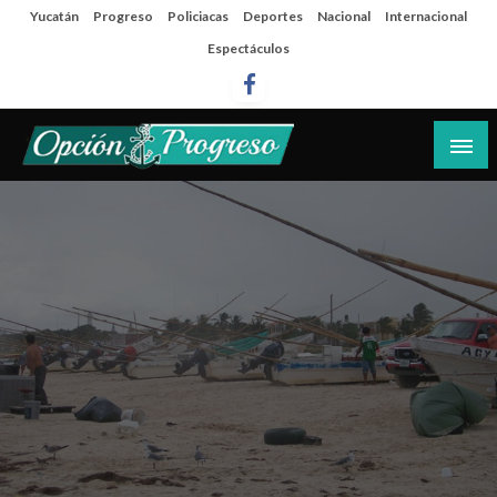
Salta
Yucatán
Progreso
Policiacas
Deportes
Nacional
Internacional
al
Espectáculos
contenido
Las noticias del día a día del puerto
Opción Progreso