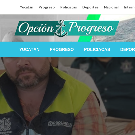
Salta
Yucatán
Progreso
Policiacas
Deportes
Nacional
Intern
al
contenido
Las noticias del día a día del puerto
Opción Progreso
YUCATÁN
PROGRESO
POLICIACAS
DEPOR