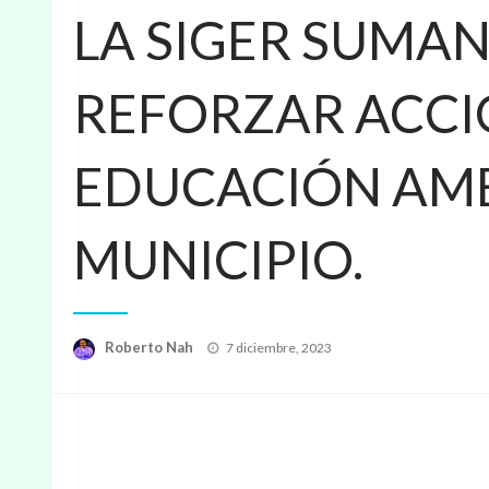
LA SIGER SUMA
REFORZAR ACCI
EDUCACIÓN AMB
MUNICIPIO.
Publicado
Roberto Nah
7 diciembre, 2023
en