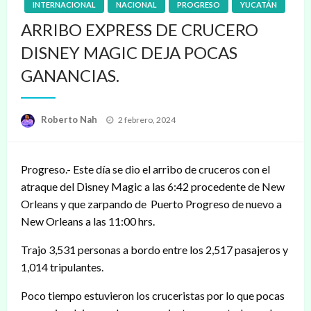
INTERNACIONAL
NACIONAL
PROGRESO
YUCATÁN
ARRIBO EXPRESS DE CRUCERO
DISNEY MAGIC DEJA POCAS
GANANCIAS.
Publicado
Roberto Nah
2 febrero, 2024
en
Progreso.- Este día se dio el arribo de cruceros con el
atraque del Disney Magic a las 6:42 procedente de New
Orleans y que zarpando de Puerto Progreso de nuevo a
New Orleans a las 11:00 hrs.
Trajo 3,531 personas a bordo entre los 2,517 pasajeros y
1,014 tripulantes.
Poco tiempo estuvieron los cruceristas por lo que pocas