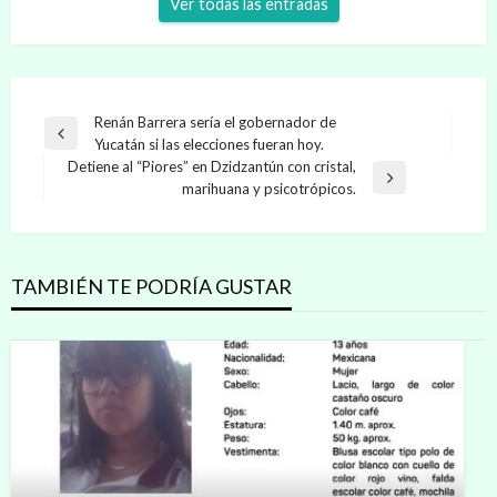
Ver todas las entradas
Navegación
Renán Barrera sería el gobernador de
Entrada
Yucatán si las elecciones fueran hoy.
de
anterior
Detiene al “Piores” en Dzidzantún con cristal,
entradas
Entrada
marihuana y psicotrópicos.
siguiente
TAMBIÉN TE PODRÍA GUSTAR