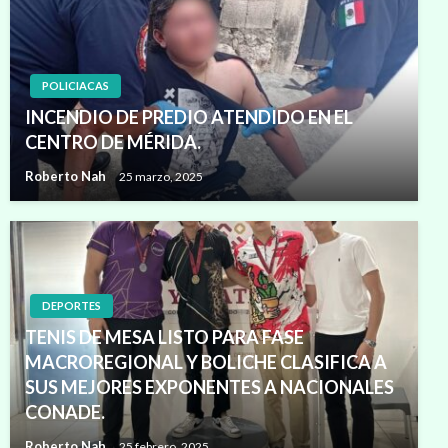
POLICIACAS
INCENDIO DE PREDIO ATENDIDO EN EL
CENTRO DE MÉRIDA.
Roberto Nah
25 marzo, 2025
DEPORTES
TENIS DE MESA LISTO PARA FASE
MACROREGIONAL Y BOLICHE CLASIFICA A
SUS MEJORES EXPONENTES A NACIONALES
CONADE.
Roberto Nah
25 febrero, 2025