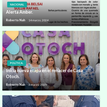
NACIONAL
Alerta Amber.
Roberto Nah
14 marzo, 2024
POLÍTICA.
Inicia nueva etapa en el renacer de Casa
Otoch.
Roberto Nah
3 marzo, 2025