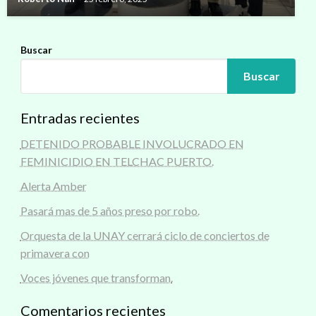
Buscar
Buscar
Entradas recientes
DETENIDO PROBABLE INVOLUCRADO EN
FEMINICIDIO EN TELCHAC PUERTO.
Alerta Amber
Pasará mas de 5 años preso por robo.
Orquesta de la UNAY cerrará ciclo de conciertos de
primavera con
Voces jóvenes que transforman.
Comentarios recientes