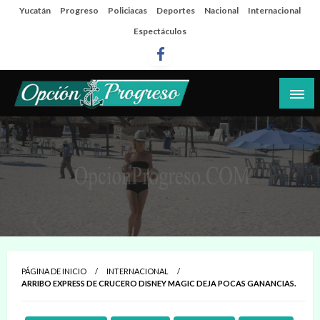
Salta
Yucatán
Progreso
Policiacas
Deportes
Nacional
Internacional
al
Espectáculos
contenido
Las noticias del día a día del puerto
Opción Progreso
PÁGINA DE INICIO
INTERNACIONAL
ARRIBO EXPRESS DE CRUCERO DISNEY MAGIC DEJA POCAS GANANCIAS.