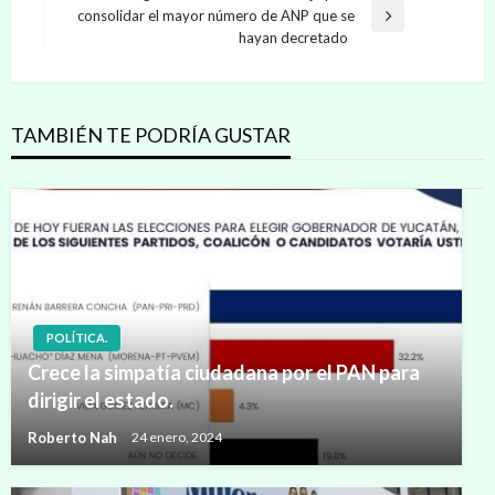
entradas
consolidar el mayor número de ANP que se
Entrada
hayan decretado
siguiente
TAMBIÉN TE PODRÍA GUSTAR
POLÍTICA.
Crece la simpatía ciudadana por el PAN para
dirigir el estado.
Roberto Nah
24 enero, 2024