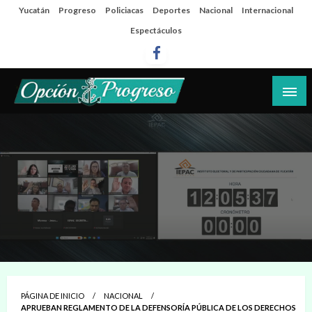
Salta
Yucatán
Progreso
Policiacas
Deportes
Nacional
Internacional
al
Espectáculos
contenido
Las noticias del día a día del puerto
Opción Progreso
PÁGINA DE INICIO
NACIONAL
APRUEBAN REGLAMENTO DE LA DEFENSORÍA PÚBLICA DE LOS DERECHOS