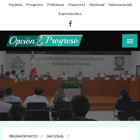
Salta
Yucatán
Progreso
Policiacas
Deportes
Nacional
Internacional
al
Espectáculos
contenido
Las noticias del día a día del puerto
Opción Progreso
PÁGINA DE INICIO
NACIONAL