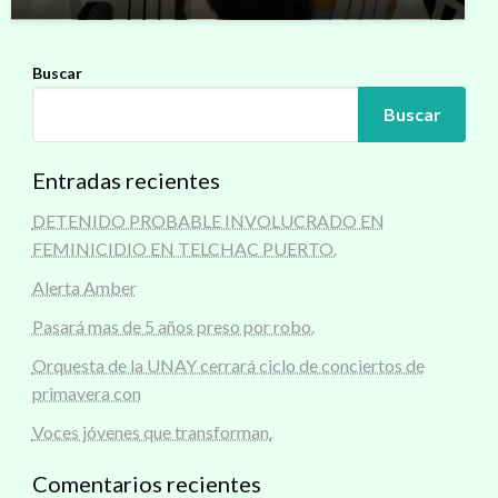
Buscar
Buscar
Entradas recientes
DETENIDO PROBABLE INVOLUCRADO EN
FEMINICIDIO EN TELCHAC PUERTO.
Alerta Amber
Pasará mas de 5 años preso por robo.
Orquesta de la UNAY cerrará ciclo de conciertos de
primavera con
Voces jóvenes que transforman.
Comentarios recientes