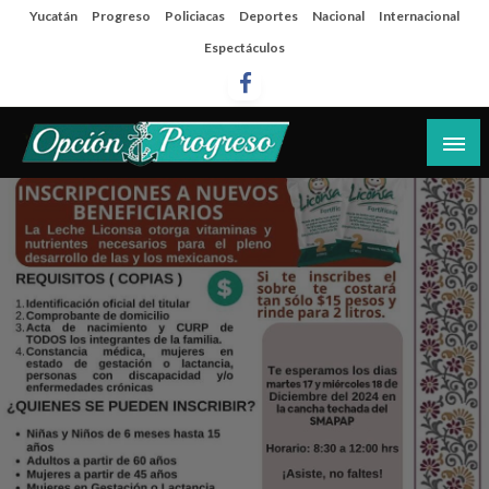
Salta
Yucatán
Progreso
Policiacas
Deportes
Nacional
Internacional
al
Espectáculos
contenido
Las noticias del día a día del puerto
Opción Progreso