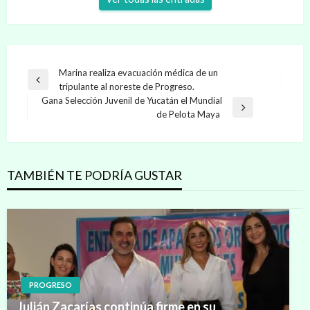
Navegación
Marina realiza evacuación médica de un
Entrada
tripulante al noreste de Progreso.
de
anterior
Gana Selección Juvenil de Yucatán el Mundial
entradas
Entrada
de Pelota Maya
siguiente
TAMBIÉN TE PODRÍA GUSTAR
PROGRESO
Julián Zacarías continúa firme en su