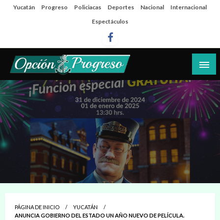
Salta
Yucatán
Progreso
Policiacas
Deportes
Nacional
Internacional
al
Espectáculos
contenido
Las noticias del día a día del puerto
Opción Progreso
PÁGINA DE INICIO
YUCATÁN
ANUNCIA GOBIERNO DEL ESTADO UN AÑO NUEVO DE PELÍCULA.