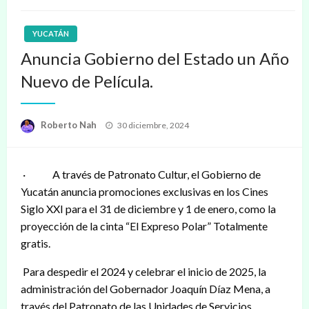
YUCATÁN
Anuncia Gobierno del Estado un Año
Nuevo de Película.
Publicado
Roberto Nah
30 diciembre, 2024
en
· A través de Patronato Cultur, el Gobierno de
Yucatán anuncia promociones exclusivas en los Cines
Siglo XXI para el 31 de diciembre y 1 de enero, como la
proyección de la cinta “El Expreso Polar” Totalmente
gratis.
Para despedir el 2024 y celebrar el inicio de 2025, la
administración del Gobernador Joaquín Díaz Mena, a
través del Patronato de las Unidades de Servicios