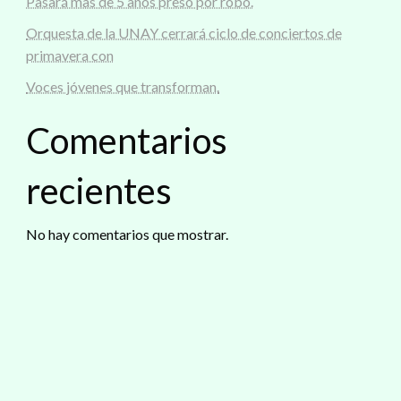
Pasará mas de 5 años preso por robo.
Orquesta de la UNAY cerrará ciclo de conciertos de
primavera con
Voces jóvenes que transforman.
Comentarios
recientes
No hay comentarios que mostrar.