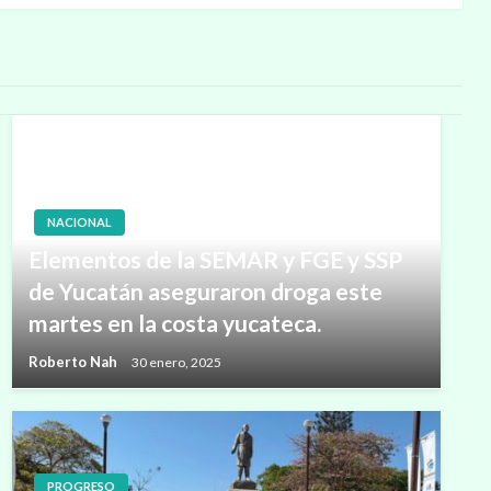
NACIONAL
Elementos de la SEMAR y FGE y SSP
de Yucatán aseguraron droga este
martes en la costa yucateca.
Roberto Nah
30 enero, 2025
PROGRESO