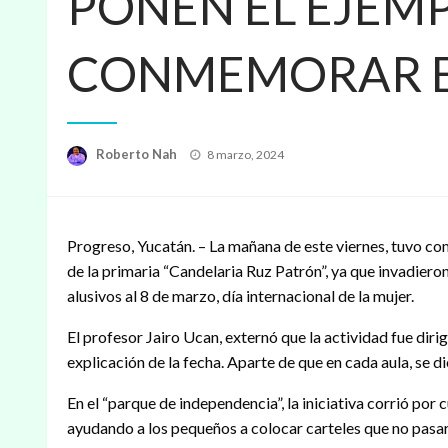
PONEN EL EJEMP
CONMEMORAR E
Publicado
Roberto Nah
8 marzo, 2024
en
Progreso, Yucatán. – La mañana de este viernes, tuvo c
de la primaria “Candelaria Ruz Patrón”, ya que invadiero
alusivos al 8 de marzo, día internacional de la mujer.
El profesor Jairo Ucan, externó que la actividad fue diri
explicación de la fecha. Aparte de que en cada aula, se d
En el “parque de independencia”, la iniciativa corrió por 
ayudando a los pequeños a colocar carteles que no pasar