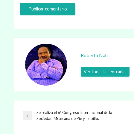
Roberto Nah
Ver todas las entradas
Se realiza el 6º Congreso Internacional de la
Navegación
Entrada
Sociedad Mexicana de Pie y Tobillo.
anterior