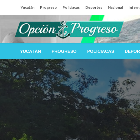
Salta
Yucatán
Progreso
Policiacas
Deportes
Nacional
Intern
al
contenido
Las noticias del día a día del puerto
Opción Progreso
YUCATÁN
PROGRESO
POLICIACAS
DEPOR