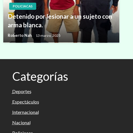
POLICIACAS
Detenido por lesionar a un sujeto con
arma blanca.
Roberto Nah
13 marzo, 2025
Categorías
Deportes
Espectáculos
Internacional
Nacional
Policiacas