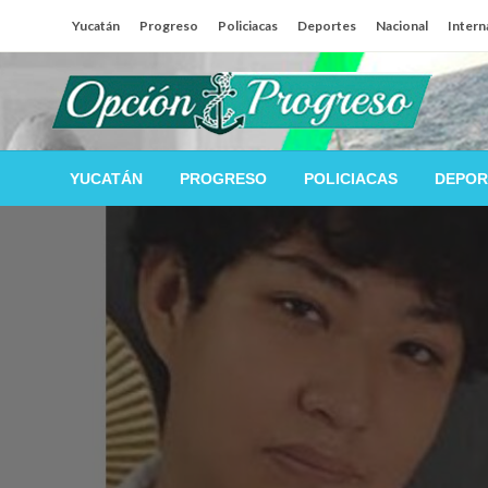
Salta
Yucatán
Progreso
Policiacas
Deportes
Nacional
Intern
al
contenido
Las noticias del día a día del puerto
Opción Progreso
YUCATÁN
PROGRESO
POLICIACAS
DEPOR