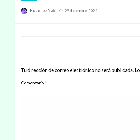
Publicado
Roberto Nah
29 diciembre, 2024
en
DEJAR UNA RESPUESTA
Tu dirección de correo electrónico no será publicada.
Lo
Comentario
*