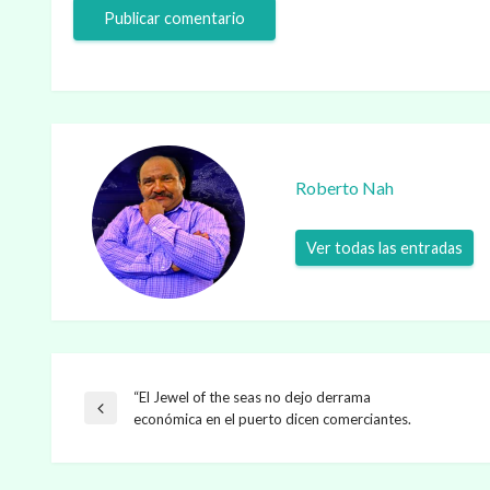
Roberto Nah
Ver todas las entradas
“El Jewel of the seas no dejo derrama
Navegación
Entrada
económica en el puerto dicen comerciantes.
anterior
de