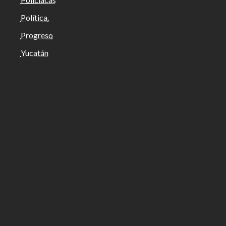
Política.
Progreso
Yucatán