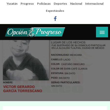
Salta
Yucatán
Progreso
Policiacas
Deportes
Nacional
Internacional
al
Espectáculos
contenido
Las noticias del día a día del puerto
Opción Progreso