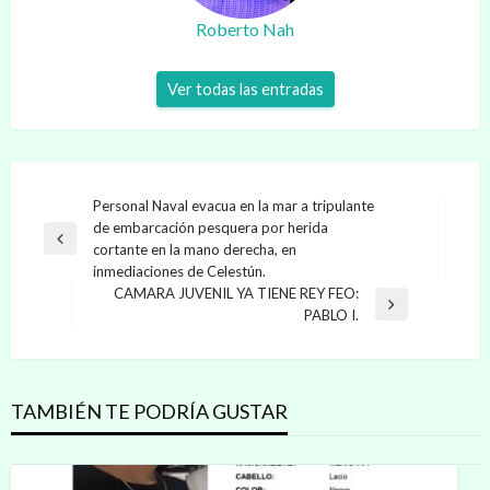
Roberto Nah
Ver todas las entradas
Navegación
Personal Naval evacua en la mar a tripulante
de embarcación pesquera por herida
de
Entrada
cortante en la mano derecha, en
entradas
anterior
inmediaciones de Celestún.
CAMARA JUVENIL YA TIENE REY FEO:
Entrada
PABLO I.
siguiente
TAMBIÉN TE PODRÍA GUSTAR