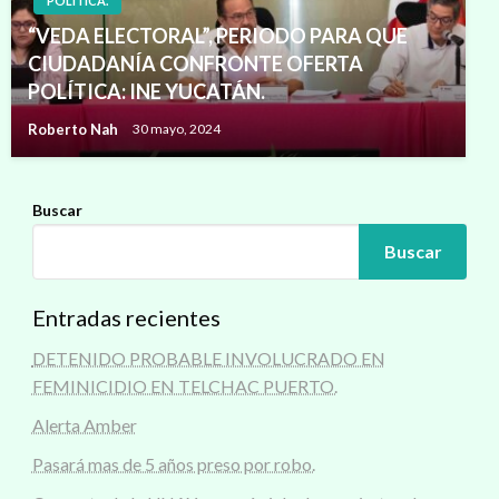
POLÍTICA.
“VEDA ELECTORAL”, PERIODO PARA QUE
CIUDADANÍA CONFRONTE OFERTA
POLÍTICA: INE YUCATÁN.
Roberto Nah
30 mayo, 2024
Buscar
Buscar
Entradas recientes
DETENIDO PROBABLE INVOLUCRADO EN
FEMINICIDIO EN TELCHAC PUERTO.
Alerta Amber
Pasará mas de 5 años preso por robo.