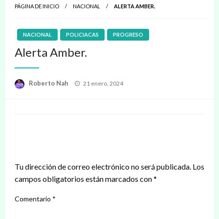
PÁGINA DE INICIO
NACIONAL
ALERTA AMBER.
NACIONAL
POLICIACAS
PROGRESO
Alerta Amber.
Publicado
Roberto Nah
21 enero, 2024
en
DEJAR UNA RESPUESTA
Tu dirección de correo electrónico no será publicada.
Los
campos obligatorios están marcados con
*
Comentario
*