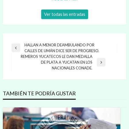
Ver todas las entradas
Navegación
HALLAN A MENOR DEAMBULANDO POR
Entrada
CALLES DE UMÁN DICE SER DE PROGRESO.
de
anterior
REMEROS YUCATECOS LE DAN MEDALLA
entradas
DE PLATA A YUCATAN EN LOS
Entrada
NACIONALES CONADE.
siguiente
TAMBIÉN TE PODRÍA GUSTAR