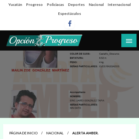
Salta
Yucatán
Progreso
Policiacas
Deportes
Nacional
Internacional
al
Espectáculos
contenido
Las noticias del día a día del puerto
Opción Progreso
PÁGINA DE INICIO
NACIONAL
ALERTA AMBER.