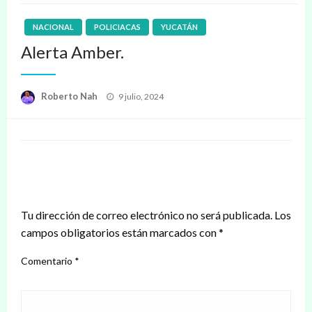
NACIONAL
POLICIACAS
YUCATÁN
Alerta Amber.
Publicado
Roberto Nah
9 julio, 2024
en
DEJAR UNA RESPUESTA
Tu dirección de correo electrónico no será publicada.
Los
campos obligatorios están marcados con
*
Comentario
*