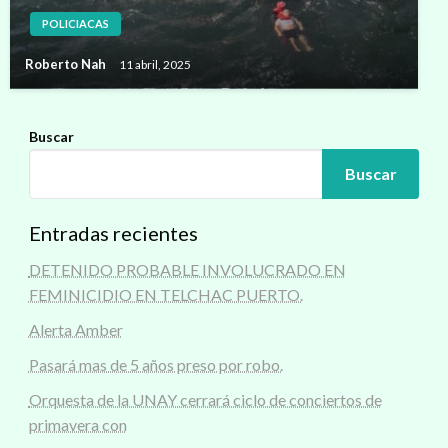
POLICIACAS
Roberto Nah
11 abril, 2025
Buscar
Buscar
Entradas recientes
DETENIDO PROBABLE INVOLUCRADO EN
FEMINICIDIO EN TELCHAC PUERTO.
Alerta Amber
Pasará mas de 5 años preso por robo.
Orquesta de la UNAY cerrará ciclo de conciertos de
primavera con