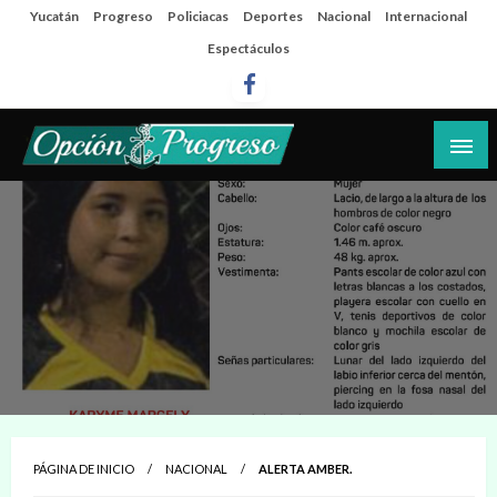
Salta
Yucatán
Progreso
Policiacas
Deportes
Nacional
Internacional
al
Espectáculos
contenido
Las noticias del día a día del puerto
Opción Progreso
PÁGINA DE INICIO
NACIONAL
ALERTA AMBER.