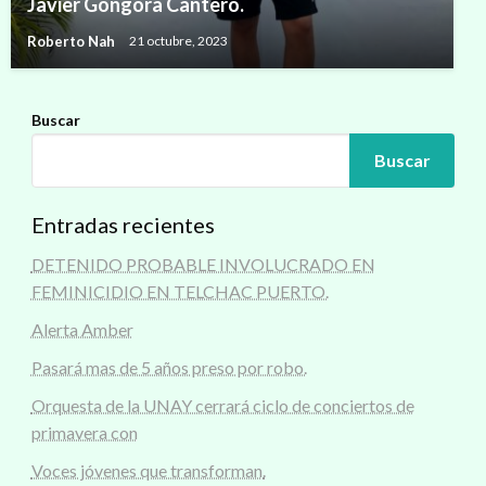
Javier Góngora Cantero.
Roberto Nah
21 octubre, 2023
Buscar
Buscar
Entradas recientes
DETENIDO PROBABLE INVOLUCRADO EN
FEMINICIDIO EN TELCHAC PUERTO.
Alerta Amber
Pasará mas de 5 años preso por robo.
Orquesta de la UNAY cerrará ciclo de conciertos de
primavera con
Voces jóvenes que transforman.