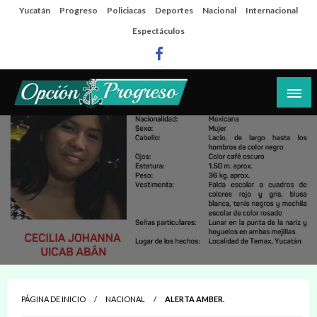
Salta
Yucatán
Progreso
Policiacas
Deportes
Nacional
Internacional
al
Espectáculos
contenido
Las noticias del día a día del puerto
Opción Progreso
PÁGINA DE INICIO
NACIONAL
ALERTA AMBER.