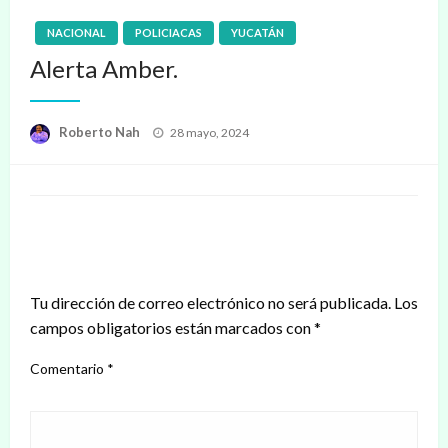
NACIONAL
POLICIACAS
YUCATÁN
Alerta Amber.
Publicado
Roberto Nah
28 mayo, 2024
en
DEJAR UNA RESPUESTA
Tu dirección de correo electrónico no será publicada.
Los
campos obligatorios están marcados con
*
Comentario
*