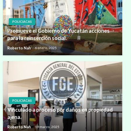
POLICIACAS
Promueve el Gobierno de Yucatán acciones
para la reinserción social.
Roberto Nah
6 enero, 2025
POLICIACAS
Vinculado a proceso por daños en propiedad
ajena.
Roberto Nah
19 marzo, 2025