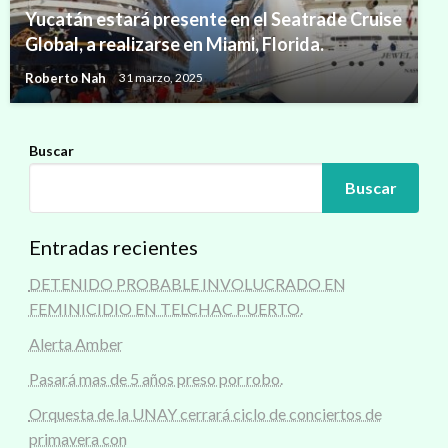
Yucatán estará presente en el Seatrade Cruise
Global, a realizarse en Miami, Florida.
Roberto Nah
31 marzo, 2025
Buscar
Buscar
Entradas recientes
DETENIDO PROBABLE INVOLUCRADO EN
FEMINICIDIO EN TELCHAC PUERTO.
Alerta Amber
Pasará mas de 5 años preso por robo.
Orquesta de la UNAY cerrará ciclo de conciertos de
primavera con