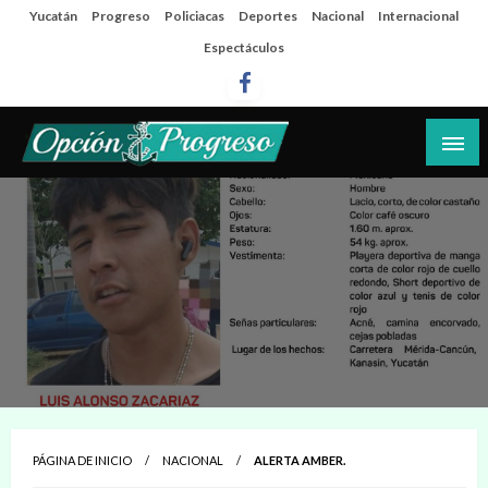
Salta
Yucatán
Progreso
Policiacas
Deportes
Nacional
Internacional
al
Espectáculos
contenido
Las noticias del día a día del puerto
Opción Progreso
PÁGINA DE INICIO
NACIONAL
ALERTA AMBER.