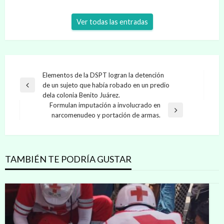
Ver todas las entradas
Navegación
Elementos de la DSPT logran la detención
de un sujeto que había robado en un predio
de
Entrada
dela colonia Benito Juárez.
anterior
entradas
Formulan imputación a involucrado en
Entrada
narcomenudeo y portación de armas.
siguiente
TAMBIÉN TE PODRÍA GUSTAR