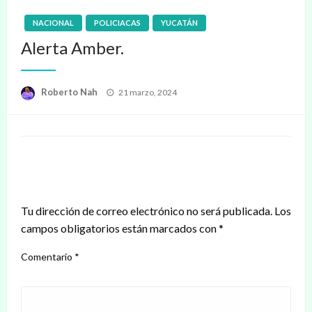
NACIONAL
POLICIACAS
YUCATÁN
Alerta Amber.
Publicado
Roberto Nah
21 marzo, 2024
en
DEJAR UNA RESPUESTA
Tu dirección de correo electrónico no será publicada.
Los
campos obligatorios están marcados con
*
Comentario
*